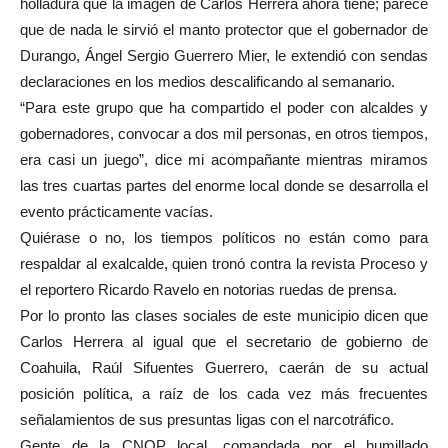
holladura que la imagen de Carlos Herrera ahora tiene; parece
que de nada le sirvió el manto protector que el gobernador de
Durango, Ángel Sergio Guerrero Mier, le extendió con sendas
declaraciones en los medios descalificando al semanario.
“Para este grupo que ha compartido el poder con alcaldes y
gobernadores, convocar a dos mil personas, en otros tiempos,
era casi un juego”, dice mi acompañante mientras miramos
las tres cuartas partes del enorme local donde se desarrolla el
evento prácticamente vacías.
Quiérase o no, los tiempos políticos no están como para
respaldar al exalcalde, quien tronó contra la revista Proceso y
el reportero Ricardo Ravelo en notorias ruedas de prensa.
Por lo pronto las clases sociales de este municipio dicen que
Carlos Herrera al igual que el secretario de gobierno de
Coahuila, Raúl Sifuentes Guerrero, caerán de su actual
posición política, a raíz de los cada vez más frecuentes
señalamientos de sus presuntas ligas con el narcotráfico.
Gente de la CNOP local, comandada por el humillado