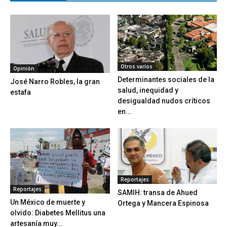
Otros varios
Opinión
Determinantes sociales de la
José Narro Robles, la gran
salud, inequidad y
estafa
desigualdad nudos críticos
en...
Reportajes
Reportajes
SAMIH: transa de Ahued
Un México de muerte y
Ortega y Mancera Espinosa
olvido: Diabetes Mellitus una
artesanía muy...