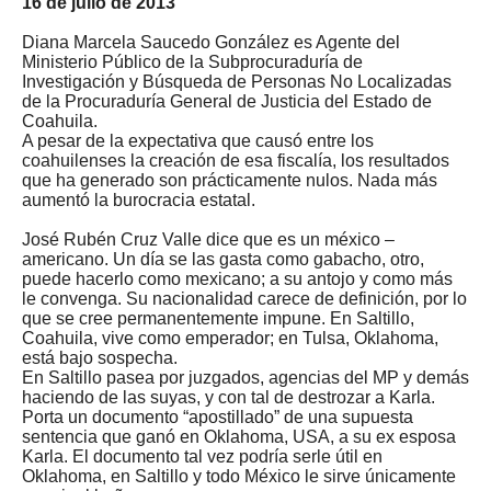
16 de julio de 2013
Diana Marcela Saucedo González es Agente del
Ministerio Público de la Subprocuraduría de
Investigación y Búsqueda de Personas No Localizadas
de la Procuraduría General de Justicia del Estado de
Coahuila.
A pesar de la expectativa que causó entre los
coahuilenses la creación de esa fiscalía, los resultados
que ha generado son prácticamente nulos. Nada más
aumentó la burocracia estatal.
José Rubén Cruz Valle dice que es un méxico –
americano. Un día se las gasta como gabacho, otro,
puede hacerlo como mexicano; a su antojo y como más
le convenga. Su nacionalidad carece de definición, por lo
que se cree permanentemente impune. En Saltillo,
Coahuila, vive como emperador; en Tulsa, Oklahoma,
está bajo sospecha.
En Saltillo pasea por juzgados, agencias del MP y demás
haciendo de las suyas, y con tal de destrozar a Karla.
Porta un documento “apostillado” de una supuesta
sentencia que ganó en Oklahoma, USA, a su ex esposa
Karla. El documento tal vez podría serle útil en
Oklahoma, en Saltillo y todo México le sirve únicamente