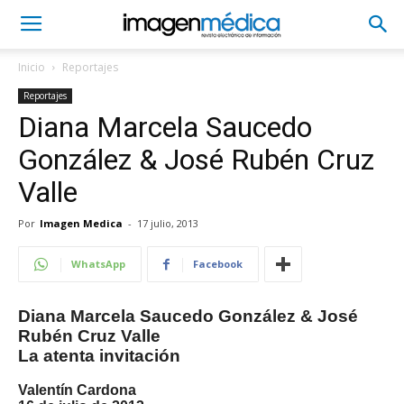
Inicio
Reportajes
Reportajes
Diana Marcela Saucedo
González & José Rubén Cruz
Valle
Por
Imagen Medica
-
17 julio, 2013
WhatsApp
Facebook
Diana Marcela Saucedo González & José
Rubén Cruz Valle
La atenta invitación
Valentín Cardona