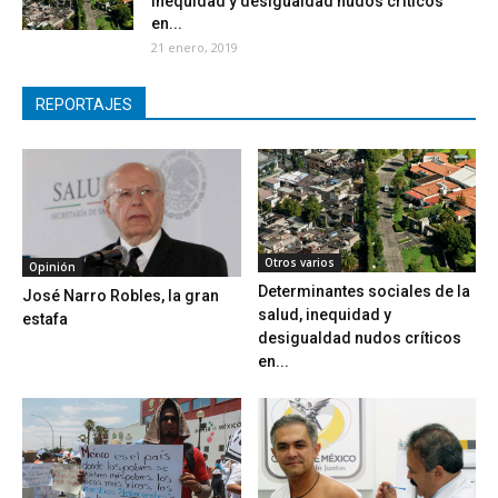
inequidad y desigualdad nudos críticos
en...
21 enero, 2019
REPORTAJES
Otros varios
Opinión
Determinantes sociales de la
José Narro Robles, la gran
salud, inequidad y
estafa
desigualdad nudos críticos
en...