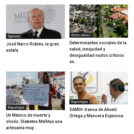
Otros varios
Opinión
Determinantes sociales de la
José Narro Robles, la gran
salud, inequidad y
estafa
desigualdad nudos críticos
en...
Reportajes
Reportajes
SAMIH: transa de Ahued
Un México de muerte y
Ortega y Mancera Espinosa
olvido: Diabetes Mellitus una
artesanía muy...