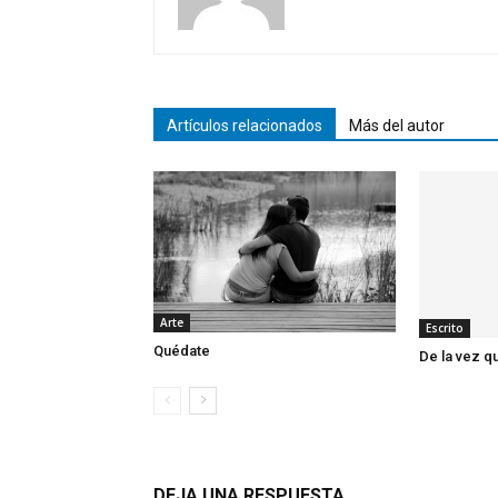
Artículos relacionados
Más del autor
Arte
Escrito
Quédate
De la vez q
DEJA UNA RESPUESTA