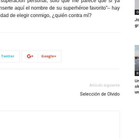
 superación personal, solo que me parece que si ya
“inserte aquí el nombre de su superhéroe favorito”– hay
O
idad de elegir conmigo, ¿quién contra mí?
Jo
gr
Twitter
Google+
R
Un
Artículo siguiente
ol
un
Selección de Olvido