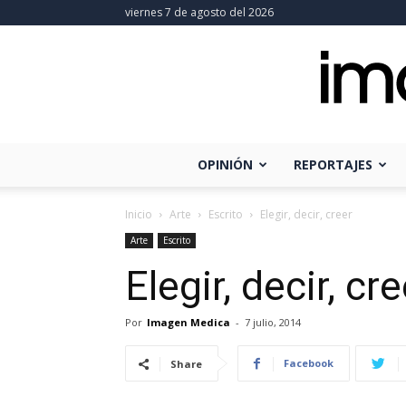
viernes 7 de agosto del 2026
OPINIÓN
REPORTAJES
Inicio
Arte
Escrito
Elegir, decir, creer
Arte
Escrito
Elegir, decir, cre
Por
Imagen Medica
-
7 julio, 2014
Facebook
Share