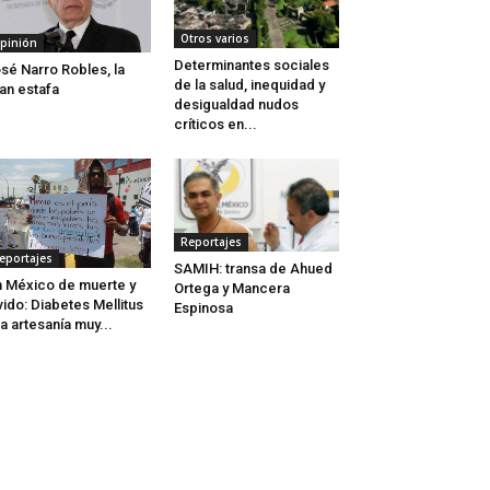
Otros varios
pinión
Determinantes sociales
sé Narro Robles, la
de la salud, inequidad y
an estafa
desigualdad nudos
críticos en...
Reportajes
eportajes
SAMIH: transa de Ahued
 México de muerte y
Ortega y Mancera
vido: Diabetes Mellitus
Espinosa
a artesanía muy...