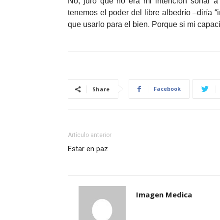
No, juro que no era mi intención sonar a
tenemos el poder del libre albedrío –diría 
que usarlo para el bien. Porque si mi capac
Facebook
Share
Artículo anterior
Estar en paz
Imagen Medica