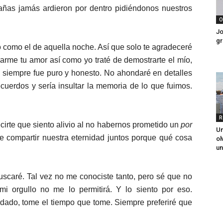
rañas jamás ardieron por dentro pidiéndonos nuestros
O
Jo
gr
 como el de aquella noche. Así que solo te agradeceré
rarme tu amor así como yo traté de demostrarte el mío,
siempre fue puro y honesto. No ahondaré en detalles
cuerdos y sería insultar la memoria de lo que fuimos.
R
irte que siento alivio al no habernos prometido un
por
Un
 compartir nuestra eternidad juntos porque qué cosa
ol
un
uscaré. Tal vez no me conociste tanto, pero sé que no
mi orgullo no me lo permitirá. Y lo siento por eso.
dado, tome el tiempo que tome. Siempre preferiré que