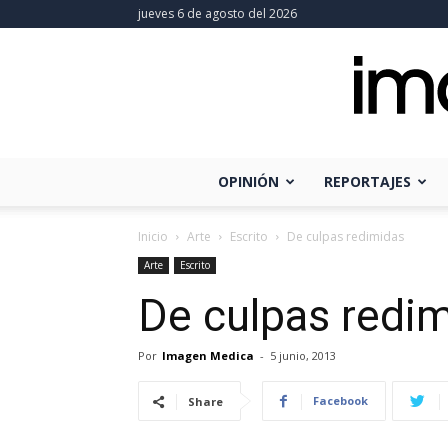
jueves 6 de agosto del 2026
OPINIÓN
REPORTAJES
Inicio
Arte
Escrito
De culpas redimidas
Arte
Escrito
De culpas redi
Por
Imagen Medica
-
5 junio, 2013
Facebook
Share