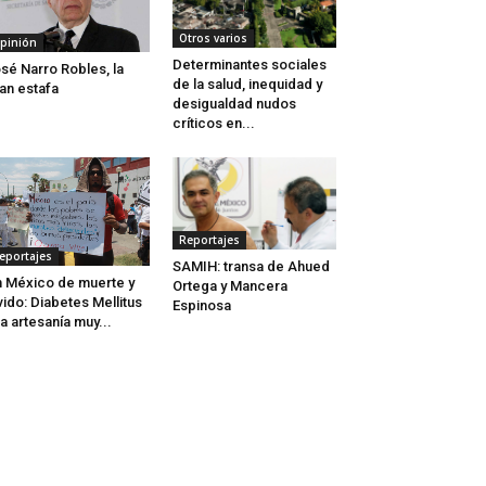
Otros varios
pinión
Determinantes sociales
sé Narro Robles, la
de la salud, inequidad y
an estafa
desigualdad nudos
críticos en...
Reportajes
eportajes
SAMIH: transa de Ahued
 México de muerte y
Ortega y Mancera
vido: Diabetes Mellitus
Espinosa
a artesanía muy...