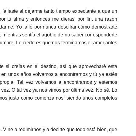
 fallaste al dejarme tanto tiempo expectante a que un
or tu alma y entonces me dieras, por fin, una razón
edarme. Yo fallé por nunca descifrar cómo demostrarte
í, mientras sentía el agobio de no saber corresponderte
dumbre. Lo cierto es que nos terminamos el amor antes
e si creías en el destino, así que aprovecharé esta
ez en unos años volvamos a encontrarnos y tú ya estés
propia. Tal vez volvamos a encontrarnos y estemos
 vez. O tal vez ya nos vimos por última vez. No sé. Lo
amos justo como comenzamos: siendo unos completos
 Vine a redimirnos y a decirte que todo está bien, que