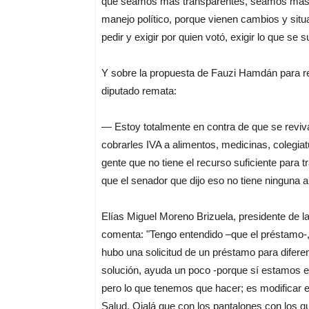
que seamos más transparentes, seamos más cl
manejo político, porque vienen cambios y situa
pedir y exigir por quien votó, exigir lo que se
Y sobre la propuesta de Fauzi Hamdán para rev
diputado remata:
— Estoy totalmente en contra de que se revi
cobrarles IVA a alimentos, medicinas, colegiat
gente que no tiene el recurso suficiente para 
que el senador que dijo eso no tiene ninguna 
Elías Miguel Moreno Brizuela, presidente de 
comenta: "Tengo entendido –que el préstamo-
hubo una solicitud de un préstamo para difere
solución, ayuda un poco -porque sí estamos en
pero lo que tenemos que hacer; es modificar e
Salud. Ojalá que con los pantalones con los qu