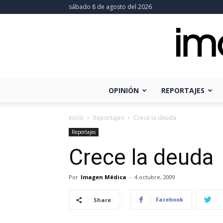
sábado 8 de agosto del 2026
OPINIÓN
REPORTAJES
Inicio
Reportajes
Crece la deuda
Reportajes
Crece la deuda
Por
Imagen Médica
-
4 octubre, 2009
Facebook
Share