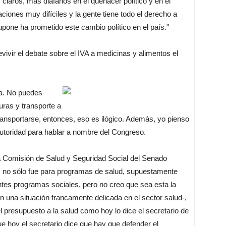
aros, más diáfanos en el quehacer político y en el
ciones muy difíciles y la gente tiene todo el derecho a
 supone ha prometido este cambio político en el país."
ivir el debate sobre el IVA a medicinas y alimentos el
va. No puedes
uras y transporte a
transportarse, entonces, eso es ilógico. Además, yo pienso
autoridad para hablar a nombre del Congreso.
la Comisión de Salud y Seguridad Social del Senado
, no sólo fue para programas de salud, supuestamente
ntes programas sociales, pero no creo que sea esta la
 una situación francamente delicada en el sector salud-,
l presupuesto a la salud como hoy lo dice el secretario de
e hoy el secretario dice que hay que defender el