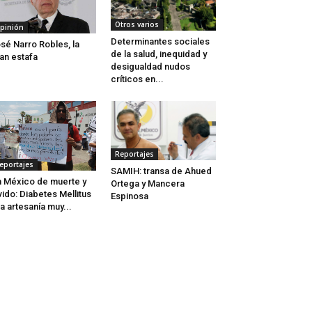
Otros varios
pinión
Determinantes sociales
sé Narro Robles, la
de la salud, inequidad y
an estafa
desigualdad nudos
críticos en...
Reportajes
eportajes
SAMIH: transa de Ahued
 México de muerte y
Ortega y Mancera
vido: Diabetes Mellitus
Espinosa
a artesanía muy...