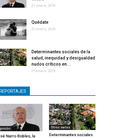
21 enero, 2019
Quédate
21 enero, 2019
Determinantes sociales de la
salud, inequidad y desigualdad
nudos críticos en...
21 enero, 2019
REPORTAJES
Otros varios
pinión
Determinantes sociales
sé Narro Robles, la