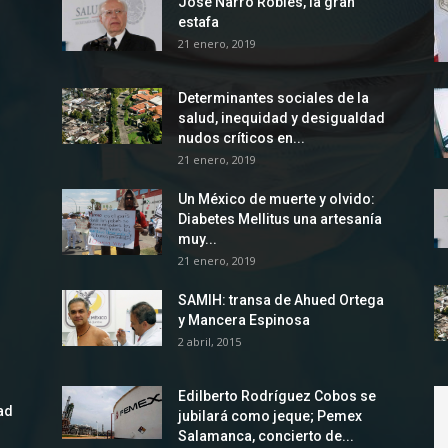
José Narro Robles, la gran
estafa
21 enero, 2019
Determinantes sociales de la
salud, inequidad y desigualdad
nudos críticos en...
21 enero, 2019
Un México de muerte y olvido:
Diabetes Mellitus una artesanía
muy...
21 enero, 2019
SAMIH: transa de Ahued Ortega
y Mancera Espinosa
2 abril, 2015
Edilberto Rodríguez Cobos se
ad
jubilará como jeque; Pemex
Salamanca, concierto de...