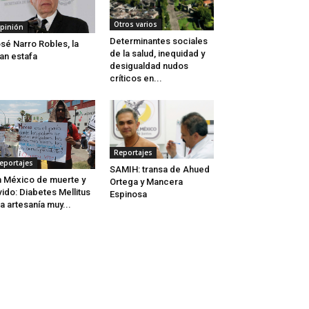
Otros varios
pinión
Determinantes sociales
sé Narro Robles, la
de la salud, inequidad y
an estafa
desigualdad nudos
críticos en...
Reportajes
eportajes
SAMIH: transa de Ahued
 México de muerte y
Ortega y Mancera
vido: Diabetes Mellitus
Espinosa
a artesanía muy...