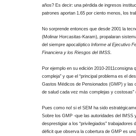
años? Es decir: una pérdida de ingresos institu
patrones aportan 1.65 por ciento menos, los tra
No sorprende entonces que desde 2001 la tecnoc
(Molinar Horcasitas-Karam), propalaran sistemá
del siempre apocalíptico
Informe al Ejecutivo F
Financiera y los Riesgos del IMSS
.
Por ejemplo en su edición 2010-2011consigna que 
compleja” y que el “principal problema es el des
Gastos Médicos de Pensionados (GMP) y las ob
de salud cada vez más complejas y costosas” (
Pues como no! si el SEM ha sido estratégicam
Sobre los GMP -que las autoridades del IMSS y 
desprestigiar a los “privilegiados” trabajadores
déficit que observa la cobertura de GMP es uno