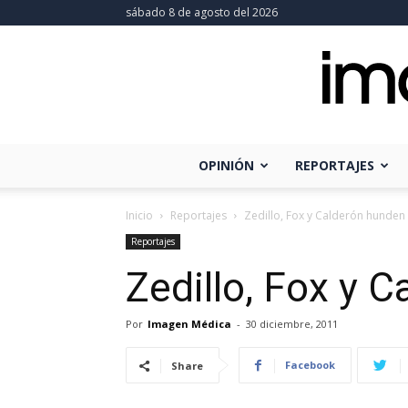
sábado 8 de agosto del 2026
OPINIÓN
REPORTAJES
Inicio
Reportajes
Zedillo, Fox y Calderón hunden 
Reportajes
Zedillo, Fox y 
Por
Imagen Médica
-
30 diciembre, 2011
Facebook
Share