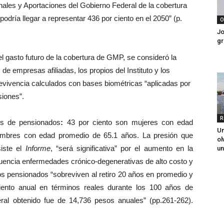
nales y Aportaciones del Gobierno Federal de la cobertura
odría llegar a representar 436 por ciento en el 2050” (p.
O
Jo
gr
l gasto futuro de la cobertura de GMP, se consideró la
e empresas afiliadas, los propios del Instituto y los
vivencia calculados con bases biométricas “aplicadas por
iones”.
R
es de pensionados
:
43 por ciento son
mujeres con edad
Un
ombres con edad promedio de
65.1 años. La presión que
ol
siste el
Informe
, “será significativa” por el aumento en la
un
uencia enfermedades crónico-degenerativas de alto costo y
os pensionados “sobreviven al retiro 20 años en promedio y
iento anual en términos reales durante los 100 años de
ral obtenido fue de 14,736 pesos anuales” (pp.261-262).