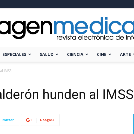
ESPECIALES
SALUD
CIENCIA
CINE
ARTE
Imagen
al IMSS
Calderón hunden al IMSS
Médica
Twitter
Google+