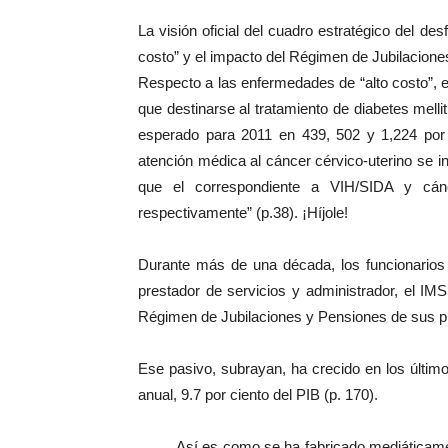
La visión oficial del cuadro estratégico del d
costo” y el impacto del Régimen de Jubilacion
Respecto a las enfermedades de “alto costo”, 
que destinarse al tratamiento de diabetes mellit
esperado para 2011 en 439, 502 y 1,224 por 
atención médica al cáncer cérvico-uterino se i
que el correspondiente a VIH/SIDA y cá
respectivamente” (p.38). ¡Híjole!
Durante más de una década, los funcionarios
prestador de servicios y administrador, el IMS
Régimen de Jubilaciones y Pensiones de sus pr
Ese pasivo, subrayan, ha crecido en los últim
anual, 9.7 por ciento del PIB (p. 170).
Así es como se ha fabricado mediáticamente, 