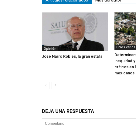
Artículos relacionados
Más del autor
Otros varios
Opinión
Determinant
José Narro Robles, la gran estafa
inequidad y
críticos en 
mexicanos
DEJA UNA RESPUESTA