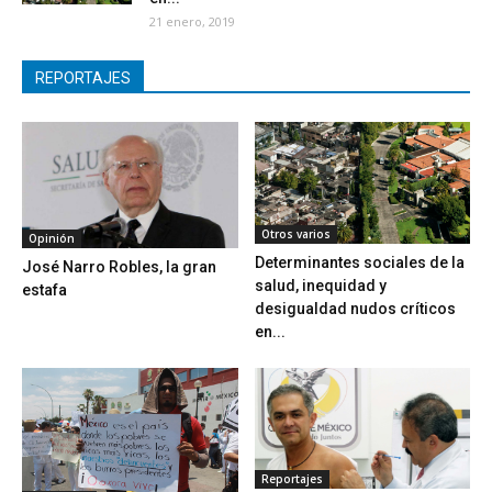
21 enero, 2019
REPORTAJES
Otros varios
Opinión
Determinantes sociales de la
José Narro Robles, la gran
salud, inequidad y
estafa
desigualdad nudos críticos
en...
Reportajes