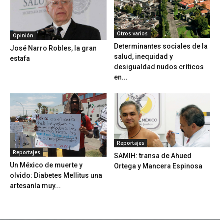
Otros varios
Opinión
Determinantes sociales de la
José Narro Robles, la gran
salud, inequidad y
estafa
desigualdad nudos críticos
en...
Reportajes
Reportajes
SAMIH: transa de Ahued
Un México de muerte y
Ortega y Mancera Espinosa
olvido: Diabetes Mellitus una
artesanía muy...