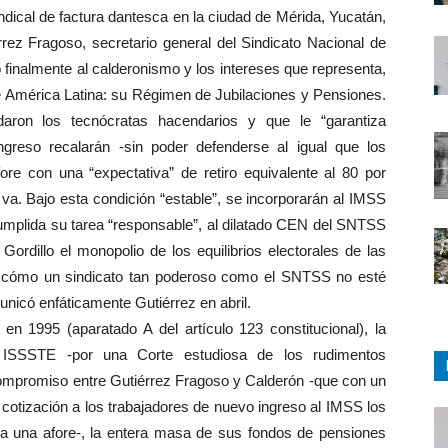
dical de factura dantesca en la ciudad de Mérida, Yucatán,
rez Fragoso, secretario general del Sindicato Nacional de
finalmente al calderonismo y los intereses que representa,
e América Latina: su Régimen de Jubilaciones y Pensiones.
daron los tecnócratas hacendarios y que le “garantiza
ingreso recalarán -sin poder defenderse al igual que los
 con una “expectativa” de retiro equivalente al 80 por
s va. Bajo esta condición “estable”, se incorporarán al IMSS
mplida su tarea “responsable”, al dilatado CEN del SNTSS
ordillo el monopolio de los equilibrios electorales de las
o cómo un sindicato tan poderoso como el SNTSS no esté
nicó enfáticamente Gutiérrez en abril.
en 1995 (aparatado A del artículo 123 constitucional), la
el ISSSTE -por una Corte estudiosa de los rudimentos
compromiso entre Gutiérrez Fragoso y Calderón -que con un
 cotización a los trabajadores de nuevo ingreso al IMSS los
y a una afore-, la entera masa de sus fondos de pensiones