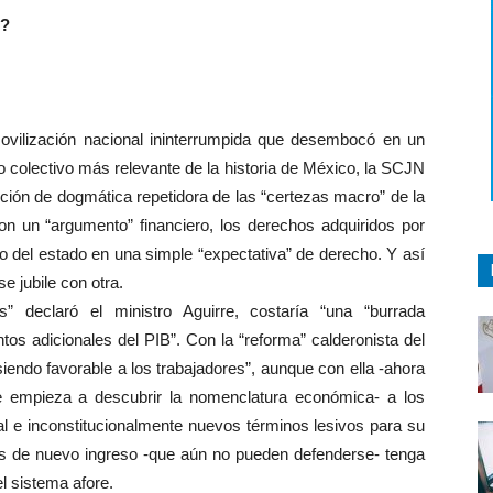
e?
ilización nacional ininterrumpida que desembocó en un
igio colectivo más relevante de la historia de México, la SCJN
nción de dogmática repetidora de las “certezas macro” de la
on un “argumento” financiero, los derechos adquiridos por
io del estado en una simple “expectativa” de derecho. Y así
e jubile con otra.
” declaró el ministro Aguirre, costaría “una “burrada
tos adicionales del PIB”. Con la “reforma” calderonista del
iendo favorable a los trabajadores”, aunque con ella -ahora
 empieza a descubrir la nomenclatura económica- a los
ral e inconstitucionalmente nuevos términos lesivos para su
ores de nuevo ingreso -que aún no pueden defenderse- tenga
 sistema afore.