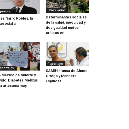
Otros varios
pinión
Determinantes sociales
sé Narro Robles, la
de la salud, inequidad y
an estafa
desigualdad nudos
críticos en...
Reportajes
eportajes
SAMIH: transa de Ahued
 México de muerte y
Ortega y Mancera
vido: Diabetes Mellitus
Espinosa
a artesanía muy...