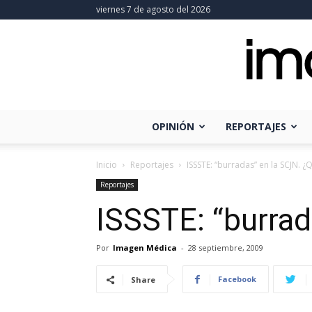
viernes 7 de agosto del 2026
OPINIÓN
REPORTAJES
Inicio
Reportajes
ISSSTE: “burradas” en la SCJN. ¿
Reportajes
ISSSTE: “burrad
Por
Imagen Médica
-
28 septiembre, 2009
Facebook
Share