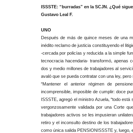
ISSSTE: “burradas” en la SCJN. ¿Qué sigu
Gustavo Leal F.
UNO
Después de más de quince meses de una mov
inédito reclamo de justicia constituyendo el lit
-cercada por policías y reducida a la simple fu
tecnocracia hacendaria- transformó, apenas c
dos y medio millones de trabajadores al servic
avaló que se pueda contratar con una ley, pero s
“Mantener el anterior régimen de pensiones
incomprensible, imposible de cumplir: doce pun
ISSSTE, agregó el ministro Azuela, “todo está s
vergonzosamente validada por una Corte que
trabajadores activos se les impusieran unilate
retiro y el inconsulto destino de los trabajad
como única salida PENSIONISSSTE y, luego, el