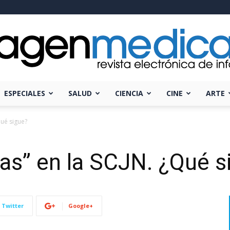
ESPECIALES
SALUD
CIENCIA
CINE
ARTE
Imagen
Qué sigue?
as” en la SCJN. ¿Qué s
Médica
Twitter
Google+