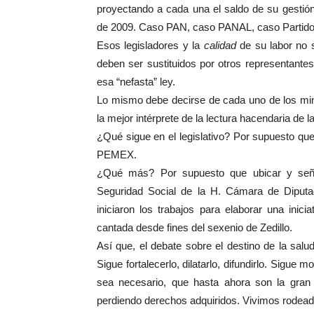
proyectando a cada una el saldo de su gestión t
de 2009. Caso PAN, caso PANAL, caso Partido
Esos legisladores y la
calidad
de su labor no s
deben ser sustituidos por otros representante
esa “nefasta” ley.
Lo mismo debe decirse de cada uno de los mini
la mejor intérprete de la lectura hacendaria de l
¿Qué sigue en el legislativo? Por supuesto que
PEMEX.
¿Qué más? Por supuesto que ubicar y seña
Seguridad Social de la H. Cámara de Diputad
iniciaron los trabajos para elaborar una inic
cantada desde fines del sexenio de Zedillo.
Así que, el debate sobre el destino de la sal
Sigue fortalecerlo, dilatarlo, difundirlo. Sigu
sea necesario, que hasta ahora son la gran
perdiendo derechos adquiridos. Vivimos rodead