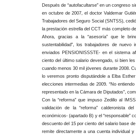
Después de “autofacultarse” en un congreso sin
en octubre de 2007, el doctor Valdemar Gutiér
Trabajadores del Seguro Social (SNTSS), cedió 
la prestación estrella del CCT más completo d
Ahora, gracias a la “asesoría” que le brin
sustentabilidad”, los trabajadores de nuevo 
enviados PENSIONISSSTE- en el sistema afore
ciento del último salario devengado, si bien le
cuando menos 30 mil jóvenes durante 2008. Cu
lo veremos pronto disputándole a Elba Esther G
elecciones intermedias de 2009. “No entiend
representado en la Cámara de Diputados”, comu
Con la “reforma” que impuso Zedillo al IMSS 
validación de la “reforma” calderonista d
económicos- (apartado B) y el “responsable” 
descuento del 15 por ciento del salario base de
remite directamente a una cuenta individual 