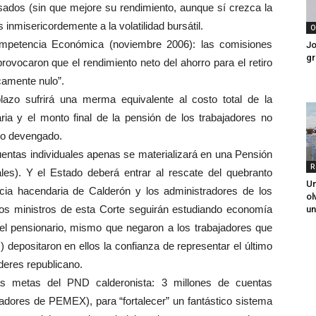
sados (sin que mejore su rendimiento, aunque sí crezca la
 inmisericordemente a la volatilidad bursátil.
O
mpetencia Económica (noviembre 2006): las comisiones
Jo
gr
rovocaron que el rendimiento neto del ahorro para el retiro
camente nulo”.
plazo sufrirá una merma equivalente al costo total de la
ia y el monto final de la pensión de los trabajadores no
rio devengado.
cuentas individuales apenas se materializará en una Pensión
R
s). Y el Estado deberá entrar al rescate del quebranto
Un
acia hacendaria de Calderón y los administradores de los
ol
 los ministros de esta Corte seguirán estudiando economía
un
ivel pensionario, mismo que negaron a los trabajadores que
epositaron en ellos la confianza de representar el último
oderes republicano.
as metas del PND calderonista: 3 millones de cuentas
ajadores de PEMEX), para “fortalecer” un fantástico sistema