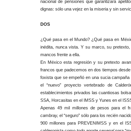
nacional de pensiones que garantizará apetit
dignas: sólo una vejez en la miseria y sin serv
DOS
¿Qué pasa en el Mundo? ¿Qué pasa en México?
inédita, nunca vista. Y su marco, su pretexto
mancos frente a ella.
En México esta regresión y su pretexto avan
francos que padecemos en dos tiempos desde el
foxista que se empeñó en una sucia campaña m
el “nuevo” proyecto vertebrado de Calderó
establecimientos privados las cuantiosas bolsa
SSA, Horcasitas en el IMSS y Yunes en el ISS
Apenas 49 mil millones de pesos para el fr
cambray,
el “seguro” sólo para los recién nacid
900 millones para PREVENIMSS y en el ISSS
calderonista como
todo aporte sexenal
para “me