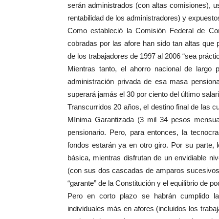
serán administrados (con altas comisiones), u
rentabilidad de los administradores) y expuestos
Como estableció la Comisión Federal de Co
cobradas por las afore han sido tan altas que p
de los trabajadores de 1997 al 2006 “sea prácti
Mientras tanto, el ahorro nacional de largo 
administración privada de esa masa pensionar
superará jamás el 30 por ciento del último sala
Transcurridos 20 años, el destino final de las 
Mínima Garantizada (3 mil 34 pesos mensuale
pensionario. Pero, para entonces, la tecnocr
fondos estarán ya en otro giro. Por su parte,
básica, mientras disfrutan de un envidiable n
(con sus dos cascadas de amparos sucesivos) d
“garante” de la Constitución y el equilibrio de p
Pero en corto plazo se habrán cumplido l
individuales más en afores (incluidos los trab