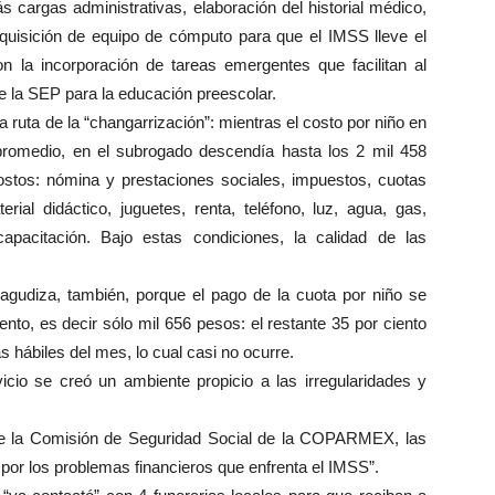
 cargas administrativas, elaboración del historial médico,
dquisición de equipo de cómputo para que el IMSS lleve el
con la incorporación de tareas emergentes que facilitan al
ce la SEP para la educación preescolar.
 ruta de la “changarrización”: mientras el costo por niño en
promedio, en el subrogado descendía hasta los 2 mil 458
ostos: nómina y prestaciones sociales, impuestos, cuotas
rial didáctico, juguetes, renta, teléfono, luz, agua, gas,
capacitación. Bajo estas condiciones, la calidad de las
 agudiza, también, porque el pago de la cuota por niño se
iento, es decir sólo mil 656 pesos: el restante 35 por ciento
s hábiles del mes, lo cual casi no ocurre.
rvicio se creó un ambiente propicio a las irregularidades y
 de la Comisión de Seguridad Social de la COPARMEX, las
n por los problemas financieros que enfrenta el IMSS”.