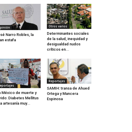
Otros varios
pinión
Determinantes sociales
sé Narro Robles, la
de la salud, inequidad y
an estafa
desigualdad nudos
críticos en...
Reportajes
eportajes
SAMIH: transa de Ahued
 México de muerte y
Ortega y Mancera
vido: Diabetes Mellitus
Espinosa
a artesanía muy...