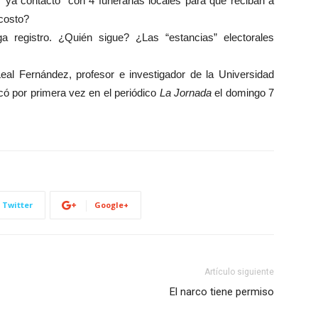
a contactó” con 4 funerarias locales para que reciban a
 costo?
a registro. ¿Quién sigue? ¿Las “estancias” electorales
eal Fernández, profesor e investigador de la Universidad
có por primera vez en el periódico
La Jornada
el domingo 7
Twitter
Google+
Artículo siguiente
El narco tiene permiso