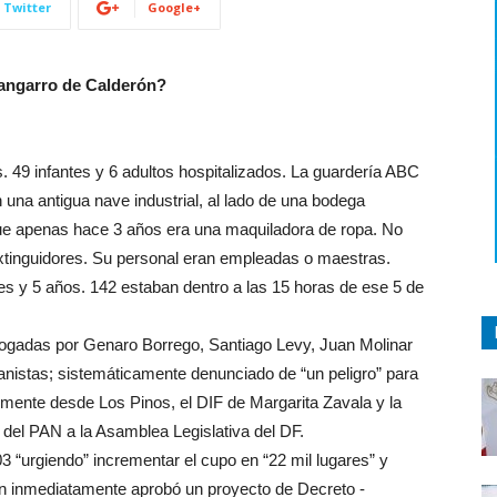
Twitter
Google+
hangarro de Calderón?
. 49 infantes y 6 adultos hospitalizados. La guardería ABC
 una antigua nave industrial, al lado de una bodega
que apenas hace 3 años era una maquiladora de ropa. No
xtinguidores. Su personal eran empleadas o maestras.
 y 5 años. 142 estaban dentro a las 15 horas de ese 5 de
rogadas por Genaro Borrego, Santiago Levy, Juan Molinar
nistas; sistemáticamente denunciado de “un peligro” para
almente desde Los Pinos, el DIF de Margarita Zavala y la
el PAN a la Asamblea Legislativa del DF.
“urgiendo” incrementar el cupo en “22 mil lugares” y
n inmediatamente aprobó un proyecto de Decreto -