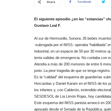
Facebook
Share
El siguiente episodio ¿en las “estancias” c
Gustavo Leal F.
Al sur de Hermosillo, Sonora: 35 bebés muertos
-subrogada por el IMSS- operaba “habilitada” en
industrial, en un espacio de 50 por 30 metros 
tenía salidas de emergencia. No contaba con e
Atendía a más de 200 menores de entre 6 meses
junio. La peor tragedia de que se tenga registro.
Es la “calidad” del esquema de guarderías sub
Horcasitas y Daniel Karam en el IMSS de los pa
los infantes y, con Calderón, extendido elector
SESDESOL de Lía Limón Rojas, hoy candidata d
Este esquema del IMSS panista arrancó en 2003 
apoyado desde el Senado de la República, quié