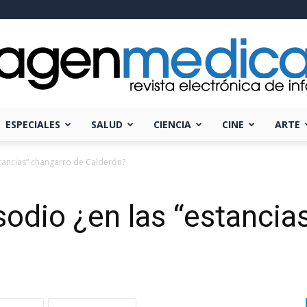
ESPECIALES
SALUD
CIENCIA
CINE
ARTE
Imagen
estancias” changarro de Calderón?
isodio ¿en las “estancia
Médica