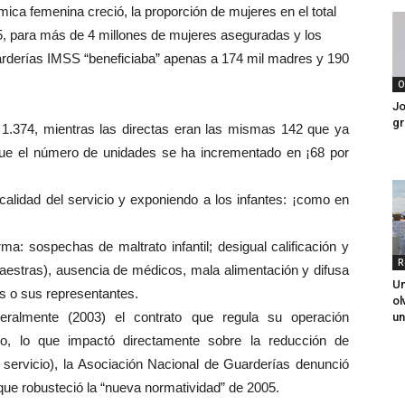
ica femenina creció, la proporción de mujeres en el total
 para más de 4 millones de mujeres aseguradas y los
arderías IMSS “beneficiaba” apenas a 174 mil madres y 190
O
Jo
gr
1.374, mientras las directas eran las mismas 142 que ya
que el número de unidades se ha incrementado en ¡68 por
calidad del servicio y exponiendo a los infantes: ¡como en
ma: sospechas de maltrato infantil; desigual calificación y
R
maestras), ausencia de médicos, mala alimentación y difusa
Un
as o sus representantes.
ol
eralmente (2003) el contrato que regula su operación
un
o, lo que impactó directamente sobre la reducción de
e servicio), la Asociación Nacional de Guarderías denunció
ue robusteció la “nueva normatividad” de 2005.