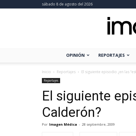
sábado 8 de agosto del 2026
OPINIÓN
REPORTAJES
Inicio
Reportajes
El siguiente episodio ¿en las “
Reportajes
El siguiente ep
Calderón?
Por
Imagen Médica
-
28 septiembre, 2009