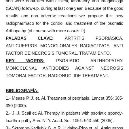
and were controlled with clinical, laboratory and imaginology
(SCAN) follow-up, during at last one year. Because of the good
results and non adverse reactions we propose this new
radiopharmaco for the control and treatment of the psoriatic
Arthopathy (of course with more casuistic).
PALABAS CLAVE:
ARTRITIS PSORIÁSICA.
ANTICUERPOS MONOCLONALES RADIACTIVOS. ANTI
FACTOR DE NECROSIS TUMORAL. TRATAMIENTO.
KEY WORDS:
PSORIATIC ARTHROPATHY.
MONOCLONAL ANTIBODIES AGAINST NECROSIS
TOMORAL FACTOR. RADIONUCLIDE TREATMENT.
BIBLIOGRAFÍA:
1.- Mease P. J. et. Al. Treatment of psoriasis. Lancet 356: 385-
390 (2000).
2.- J. J. Scali et. Al. Therapy in patients with psoriatic spondy-
loarthro-pathy Ann. N. Y. Acad. Sci. 1051: 543-550 (2005).
3.- Skromne-Kadlubik G. & R. Hidalgo-Rico et. al. Anticuerpos