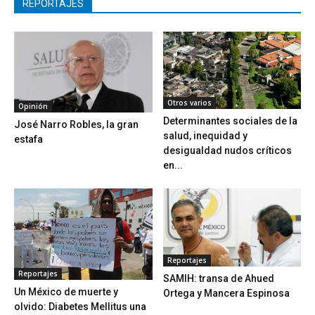
REPORTAJES
Otros varios
Opinión
Determinantes sociales de la
José Narro Robles, la gran
salud, inequidad y
estafa
desigualdad nudos críticos
en...
Reportajes
Reportajes
SAMIH: transa de Ahued
Un México de muerte y
Ortega y Mancera Espinosa
olvido: Diabetes Mellitus una