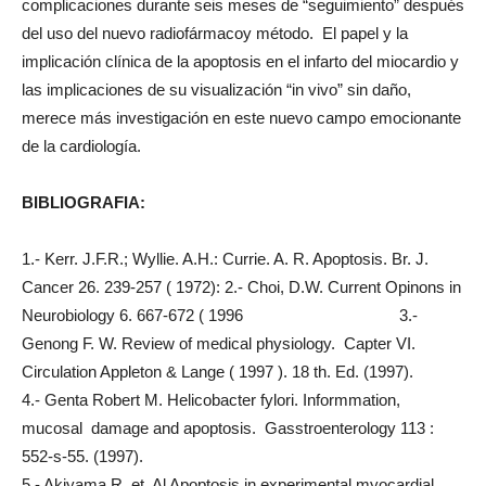
complicaciones durante seis meses de “seguimiento” después
del uso del nuevo radiofármacoy método. El papel y la
implicación clínica de la apoptosis en el infarto del miocardio y
las implicaciones de su visualización “in vivo” sin daño,
merece más investigación en este nuevo campo emocionante
de la cardiología.
BIBLIOGRAFIA:
1.- Kerr. J.F.R.; Wyllie. A.H.: Currie. A. R. Apoptosis. Br. J.
Cancer 26. 239-257 ( 1972): 2.- Choi, D.W. Current Opinons in
Neurobiology 6. 667-672 ( 1996 3.-
Genong F. W. Review of medical physiology. Capter VI.
Circulation Appleton & Lange ( 1997 ). 18 th. Ed. (1997).
4.- Genta Robert M. Helicobacter fylori. Informmation,
mucosal damage and apoptosis. Gasstroenterology 113 :
552-s-55. (1997).
5.- Akiyama R. et. Al Apoptosis in experimental myocardial