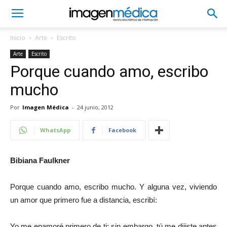
Inicio
Arte
Escrito
Arte
Escrito
Porque cuando amo, escribo
mucho
Por
Imagen Médica
-
24 junio, 2012
WhatsApp
Facebook
Bibiana Faulkner
Porque cuando amo, escribo mucho. Y alguna vez, viviendo
un amor que primero fue a distancia, escribí:
Yo me enamoré primero de ti; sin embargo, tú me dijiste antes