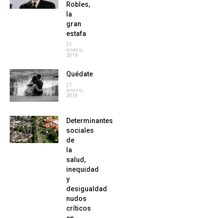
Robles,
la
gran
estafa
21
enero,
2019
Quédate
21
enero,
2019
Determinantes
sociales
de
la
salud,
inequidad
y
desigualdad
nudos
críticos