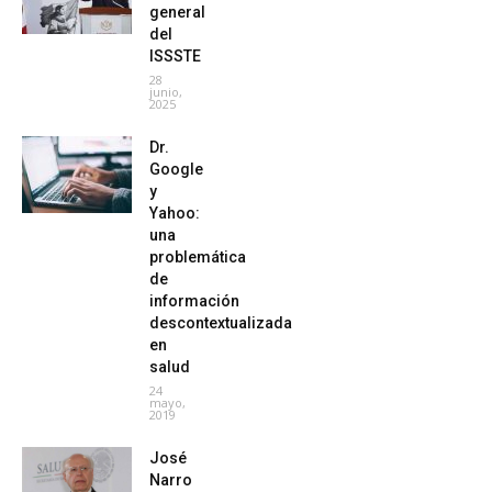
general
del
ISSSTE
28
junio,
2025
Dr.
Google
y
Yahoo:
una
problemática
de
información
descontextualizada
en
salud
24
mayo,
2019
José
Narro