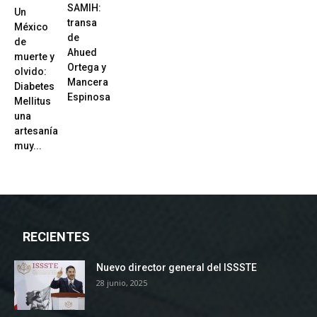
SAMIH:
Un
transa
México
de
de
Ahued
muerte y
Ortega y
olvido:
Mancera
Diabetes
Espinosa
Mellitus
una
artesanía
muy...
RECIENTES
Nuevo director general del ISSSTE
28 junio, 2025