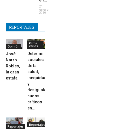
en...
21
enero,
2019
REPORTAJES
Otros
varios
Opinión
Determinantes
José
sociales
Narro
de la
Robles,
salud,
la gran
inequidad
estafa
y
desigualdad
nudos
críticos
en...
Reportajes
Reportajes