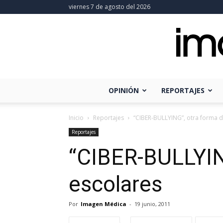
viernes 7 de agosto del 2026
OPINIÓN
REPORTAJES
Inicio
Reportajes
“CIBER-BULLYING”, otra forma d
Reportajes
“CIBER-BULLYING
escolares
Por
Imagen Médica
-
19 junio, 2011