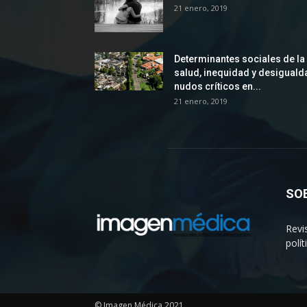
21 enero, 2019
Determinantes sociales de la
salud, inequidad y desiguald
nudos críticos en...
21 enero, 2019
SO
Revi
polí
© Imagen Médica 2021