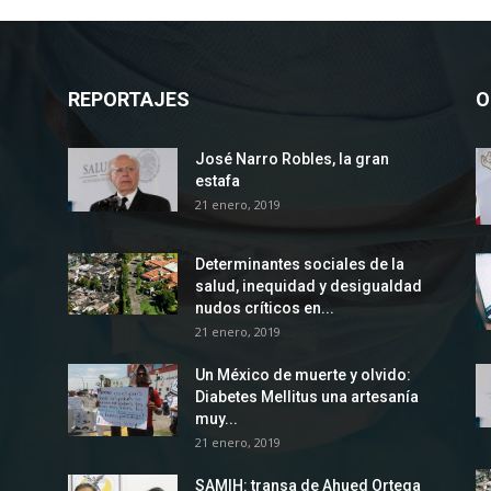
REPORTAJES
O
José Narro Robles, la gran
estafa
21 enero, 2019
Determinantes sociales de la
salud, inequidad y desigualdad
nudos críticos en...
21 enero, 2019
Un México de muerte y olvido:
Diabetes Mellitus una artesanía
muy...
21 enero, 2019
SAMIH: transa de Ahued Ortega