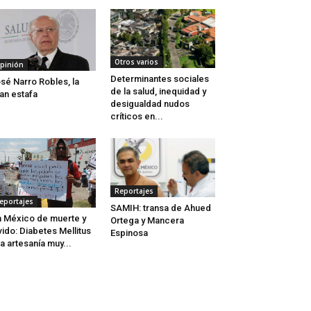
Otros varios
pinión
Determinantes sociales
sé Narro Robles, la
de la salud, inequidad y
an estafa
desigualdad nudos
críticos en...
Reportajes
eportajes
SAMIH: transa de Ahued
 México de muerte y
Ortega y Mancera
vido: Diabetes Mellitus
Espinosa
a artesanía muy...