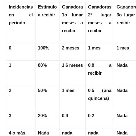
Incidencias
Estimulo
Ganadora
Ganadoras
Ganador
en el
a recibir
1o lugar
2º lugar
3o lugar
periodo
meses a
meses a
recibir
recibir
recibir
0
100%
2 meses
1 mes
1 mes
1
80%
1.6 meses
0.8 a
Nada
recibir
2
50%
1 mes
0.5 (una
Nada
quincena)
3
20%
0.4
0.2
Nada
4 o más
Nada
nada
nada
Nada