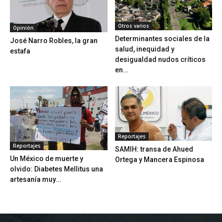
Otros varios
Opinión
Determinantes sociales de la
José Narro Robles, la gran
salud, inequidad y
estafa
desigualdad nudos críticos
en...
Reportajes
Reportajes
SAMIH: transa de Ahued
Un México de muerte y
Ortega y Mancera Espinosa
olvido: Diabetes Mellitus una
artesanía muy...