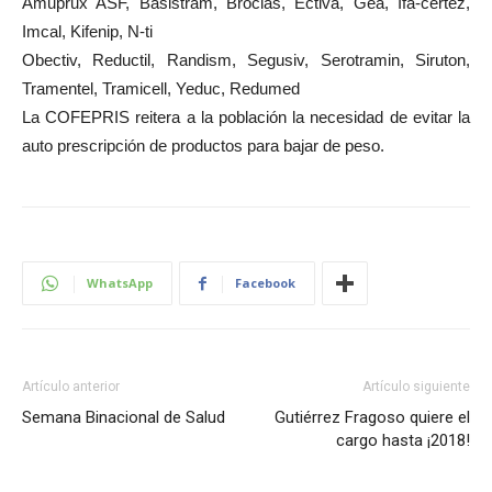
Amuprux ASF, Basistram, Broclas, Ectiva, Gea, Ifa-certez,
Imcal, Kifenip, N-ti
Obectiv, Reductil, Randism, Segusiv, Serotramin, Siruton,
Tramentel, Tramicell, Yeduc, Redumed
La COFEPRIS reitera a la población la necesidad de evitar la
auto prescripción de productos para bajar de peso.
WhatsApp
Facebook
Artículo anterior
Artículo siguiente
Semana Binacional de Salud
Gutiérrez Fragoso quiere el
cargo hasta ¡2018!