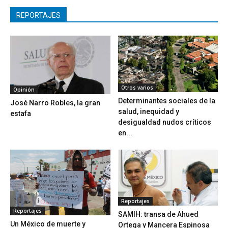
REPORTAJES
Otros varios
Opinión
Determinantes sociales de la
José Narro Robles, la gran
salud, inequidad y
estafa
desigualdad nudos críticos
en...
Reportajes
Reportajes
SAMIH: transa de Ahued
Un México de muerte y
Ortega y Mancera Espinosa