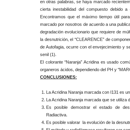
en otras palabras, se haya marcado recientem
cierta inestabilidad del compuesto debido a 
Encontramos que el máximo tiempo útil para 
marcado por nosotros de acuerdo a una pu
degradación evolucionario que requiere de múlt
la desnutrición, el “CLEARENCE” de componente
de Autofagia, ocurre con el envejecimiento y 
senil (1).
El colorante “Naranja” Acridina es usado com
organeros ácidos, dependiendo del PH y “MARC
CONCLUSIONES:
La Acridina Naranja marcada con I131 es un
La Acridina Naranja marcada que se utiliza 
Es posible demostrar el estado de desn
Radiactiva.
Es posible valorar la evolución de la desnutr
El método y radiofármaco resultaron ser senc