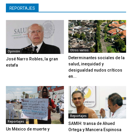
REPORTAJES
Otros varios
Opinión
Determinantes sociales de la
José Narro Robles, la gran
salud, inequidad y
estafa
desigualdad nudos críticos
en...
Reportajes
Reportajes
SAMIH: transa de Ahued
Un México de muerte y
Ortega y Mancera Espinosa