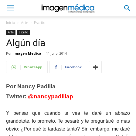
Inicio
Arte
Escrito
Arte
Escrito
Algún día
Por
Imagen Medica
-
11 julio, 2014
WhatsApp
Facebook
Por Nancy Padilla
Twitter:
@nancypadillap
Y pensar que cuando te vea te daré un abrazo
grandotote, lo prometo. Te besaré y te preguntaré lo más
obvio: ¿Por qué te tardaste tanto? Sin embargo, me daré