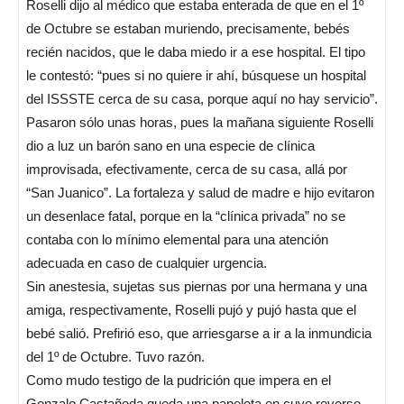
Roselli dijo al médico que estaba enterada de que en el 1º
de Octubre se estaban muriendo, precisamente, bebés
recién nacidos, que le daba miedo ir a ese hospital. El tipo
le contestó: “pues si no quiere ir ahí, búsquese un hospital
del ISSSTE cerca de su casa, porque aquí no hay servicio”.
Pasaron sólo unas horas, pues la mañana siguiente Roselli
dio a luz un barón sano en una especie de clínica
improvisada, efectivamente, cerca de su casa, allá por
“San Juanico”. La fortaleza y salud de madre e hijo evitaron
un desenlace fatal, porque en la “clínica privada” no se
contaba con lo mínimo elemental para una atención
adecuada en caso de cualquier urgencia.
Sin anestesia, sujetas sus piernas por una hermana y una
amiga, respectivamente, Roselli pujó y pujó hasta que el
bebé salió. Prefirió eso, que arriesgarse a ir a la inmundicia
del 1º de Octubre. Tuvo razón.
Como mudo testigo de la pudrición que impera en el
Gonzalo Castañeda queda una papeleta en cuyo reverso