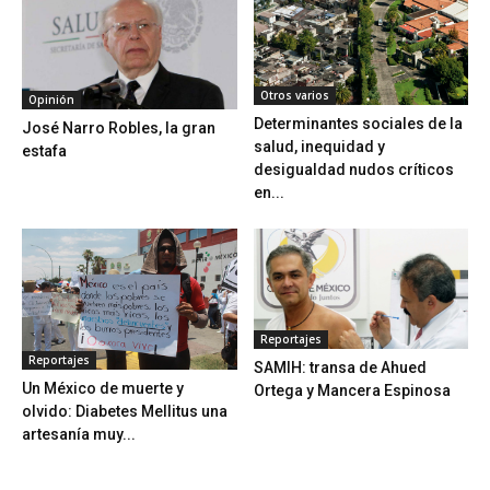
Otros varios
Opinión
Determinantes sociales de la
José Narro Robles, la gran
salud, inequidad y
estafa
desigualdad nudos críticos
en...
Reportajes
Reportajes
SAMIH: transa de Ahued
Un México de muerte y
Ortega y Mancera Espinosa
olvido: Diabetes Mellitus una
artesanía muy...