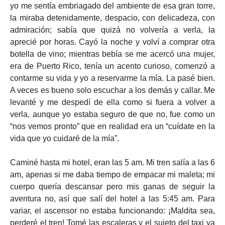
yo me sentía embriagado del ambiente de esa gran torre,
la miraba detenidamente, despacio, con delicadeza, con
admiración; sabía que quizá no volvería a verla, la
aprecié por horas. Cayó la noche y volví a comprar otra
botella de vino; mientras bebía se me acercó una mujer,
era de Puerto Rico, tenía un acento curioso, comenzó a
contarme su vida y yo a reservarme la mía. La pasé bien.
A veces es bueno solo escuchar a los demás y callar. Me
levanté y me despedí de ella como si fuera a volver a
verla, aunque yo estaba seguro de que no, fue como un
“nos vemos pronto” que en realidad era un “cuídate en la
vida que yo cuidaré de la mía”.
Caminé hasta mi hotel, eran las 5 am. Mi tren salía a las 6
am, apenas si me daba tiempo de empacar mi maleta; mi
cuerpo quería descansar pero mis ganas de seguir la
aventura no, así que salí del hotel a las 5:45 am. Para
variar, el ascensor no estaba funcionando: ¡Maldita sea,
perderé el tren! Tomé las escaleras y el sujeto del taxi ya