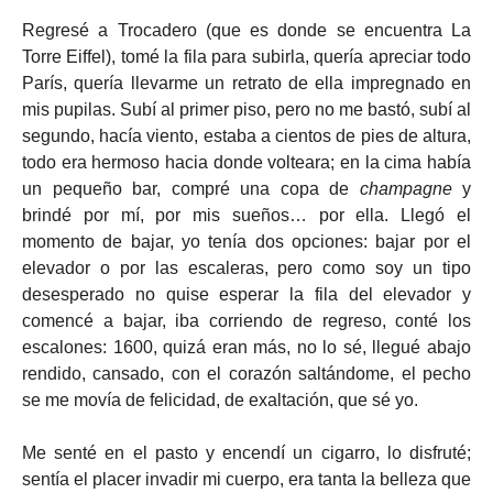
Regresé a Trocadero (que es donde se encuentra La
Torre Eiffel), tomé la fila para subirla, quería apreciar todo
París, quería llevarme un retrato de ella impregnado en
mis pupilas. Subí al primer piso, pero no me bastó, subí al
segundo, hacía viento, estaba a cientos de pies de altura,
todo era hermoso hacia donde volteara; en la cima había
un pequeño bar, compré una copa de
champagne
y
brindé por mí, por mis sueños… por ella. Llegó el
momento de bajar, yo tenía dos opciones: bajar por el
elevador o por las escaleras, pero como soy un tipo
desesperado no quise esperar la fila del elevador y
comencé a bajar, iba corriendo de regreso, conté los
escalones: 1600, quizá eran más, no lo sé, llegué abajo
rendido, cansado, con el corazón saltándome, el pecho
se me movía de felicidad, de exaltación, que sé yo.
Me senté en el pasto y encendí un cigarro, lo disfruté;
sentía el placer invadir mi cuerpo, era tanta la belleza que