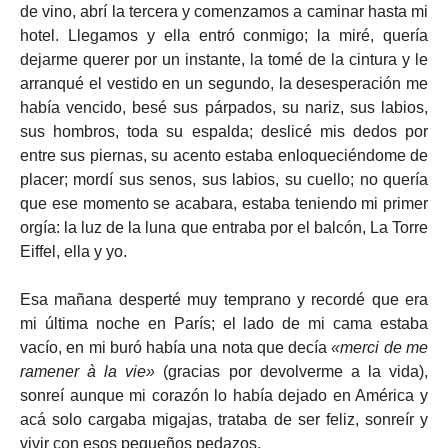
de vino, abrí la tercera y comenzamos a caminar hasta mi
hotel. Llegamos y ella entró conmigo; la miré, quería
dejarme querer por un instante, la tomé de la cintura y le
arranqué el vestido en un segundo, la desesperación me
había vencido, besé sus párpados, su nariz, sus labios,
sus hombros, toda su espalda; deslicé mis dedos por
entre sus piernas, su acento estaba enloqueciéndome de
placer; mordí sus senos, sus labios, su cuello; no quería
que ese momento se acabara, estaba teniendo mi primer
orgía: la luz de la luna que entraba por el balcón, La Torre
Eiffel, ella y yo.
Esa mañana desperté muy temprano y recordé que era
mi última noche en París; el lado de mi cama estaba
vacío, en mi buró había una nota que decía
«merci de me
ramener à la vie»
(gracias por devolverme a la vida),
sonreí aunque mi corazón lo había dejado en América y
acá solo cargaba migajas, trataba de ser feliz, sonreír y
vivir con esos pequeños pedazos.