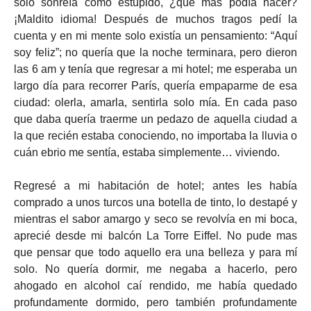
solo sonreía como estúpido, ¿qué más podía hacer?
¡Maldito idioma! Después de muchos tragos pedí la
cuenta y en mi mente solo existía un pensamiento: “Aquí
soy feliz”; no quería que la noche terminara, pero dieron
las 6 am y tenía que regresar a mi hotel; me esperaba un
largo día para recorrer París, quería empaparme de esa
ciudad: olerla, amarla, sentirla solo mía. En cada paso
que daba quería traerme un pedazo de aquella ciudad a
la que recién estaba conociendo, no importaba la lluvia o
cuán ebrio me sentía, estaba simplemente… viviendo.
Regresé a mi habitación de hotel; antes les había
comprado a unos turcos una botella de tinto, lo destapé y
mientras el sabor amargo y seco se revolvía en mi boca,
aprecié desde mi balcón La Torre Eiffel. No pude mas
que pensar que todo aquello era una belleza y para mí
solo. No quería dormir, me negaba a hacerlo, pero
ahogado en alcohol caí rendido, me había quedado
profundamente dormido, pero también profundamente