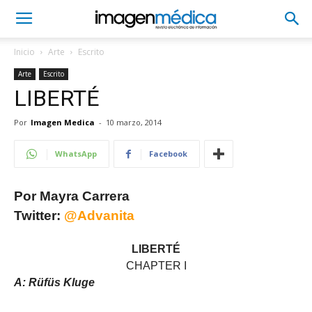
Inicio
Arte
Escrito
Arte
Escrito
LIBERTÉ
Por
Imagen Medica
-
10 marzo, 2014
WhatsApp
Facebook
Por Mayra Carrera
Twitter:
@Advanita
LIBERTÉ
CHAPTER I
A: Rüfüs Kluge