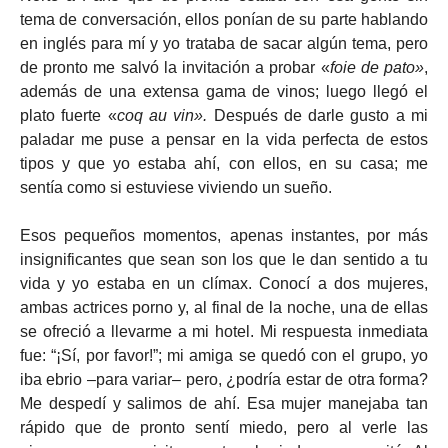
tema de conversación, ellos ponían de su parte hablando
en inglés para mí y yo trataba de sacar algún tema, pero
de pronto me salvó la invitación a probar «
foie de pato»
,
además de una extensa gama de vinos; luego llegó el
plato fuerte «
coq au vin».
Después de darle gusto a mi
paladar me puse a pensar en la vida perfecta de estos
tipos y que yo estaba ahí, con ellos, en su casa; me
sentía como si estuviese viviendo un sueño.
Esos pequeños momentos, apenas instantes, por más
insignificantes que sean son los que le dan sentido a tu
vida y yo estaba en un clímax. Conocí a dos mujeres,
ambas actrices porno y, al final de la noche, una de ellas
se ofreció a llevarme a mi hotel. Mi respuesta inmediata
fue: “¡Sí, por favor!”; mi amiga se quedó con el grupo, yo
iba ebrio –para variar– pero, ¿podría estar de otra forma?
Me despedí y salimos de ahí. Esa mujer manejaba tan
rápido que de pronto sentí miedo, pero al verle las