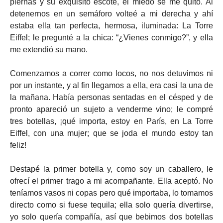
piernas y su exquisito escote, el miedo se me quitó. Al
detenernos en un semáforo volteé a mi derecha y ahí
estaba ella tan perfecta, hermosa, iluminada: La Torre
Eiffel; le pregunté a la chica: “¿Vienes conmigo?”, y ella
me extendió su mano.
Comenzamos a correr como locos, no nos detuvimos ni
por un instante, y al fin llegamos a ella, era casi la una de
la mañana. Había personas sentadas en el césped y de
pronto apareció un sujeto a venderme vino; le compré
tres botellas, ¡qué importa, estoy en París, en La Torre
Eiffel, con una mujer; que se joda el mundo estoy tan
feliz!
Destapé la primer botella y, como soy un caballero, le
ofrecí el primer trago a mi acompañante. Ella aceptó. No
teníamos vasos ni copas pero qué importaba, lo tomamos
directo como si fuese tequila; ella solo quería divertirse,
yo solo quería compañía, así que bebimos dos botellas