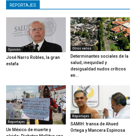
REPORTAJES
Otros varios
Opinión
Determinantes sociales de la
José Narro Robles, la gran
salud, inequidad y
estafa
desigualdad nudos críticos
en...
Reportajes
Reportajes
SAMIH: transa de Ahued
Un México de muerte y
Ortega y Mancera Espinosa