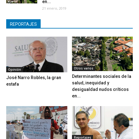
en...
21 enero, 2019
REPORTAJES
Otros varios
Opinión
Determinantes sociales de la
José Narro Robles, la gran
salud, inequidad y
estafa
desigualdad nudos críticos
en...
Reportajes