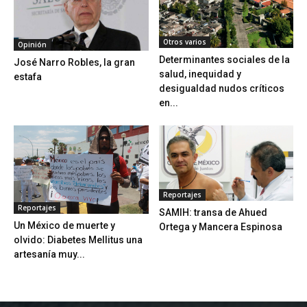
Otros varios
Opinión
Determinantes sociales de la
José Narro Robles, la gran
salud, inequidad y
estafa
desigualdad nudos críticos
en...
Reportajes
Reportajes
SAMIH: transa de Ahued
Un México de muerte y
Ortega y Mancera Espinosa
olvido: Diabetes Mellitus una
artesanía muy...