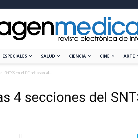
ESPECIALES
SALUD
CIENCIA
CINE
ARTE
Imagen
el SNTSS en el DF rebasan al...
las 4 secciones del SNT
Médica