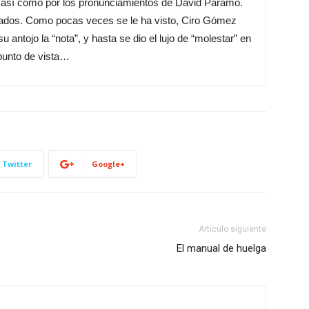
, así como por los pronunciamientos de David Páramo.
ultados. Como pocas veces se le ha visto, Ciro Gómez
 antojo la “nota”, y hasta se dio el lujo de “molestar” en
punto de vista…
Twitter
Google+
Artículo siguiente
El manual de huelga