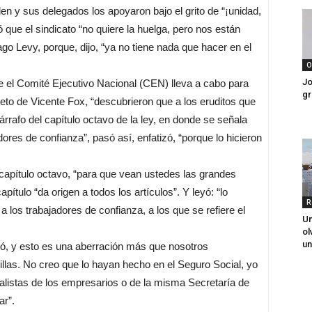
en y sus delegados los apoyaron bajo el grito de “¡unidad,
ó que el sindicato “no quiere la huelga, pero nos están
iago Levy, porque, dijo, “ya no tiene nada que hacer en el
O
Jo
ue el Comité Ejecutivo Nacional (CEN) lleva a cabo para
gr
reto de Vicente Fox, “descubrieron que a los eruditos que
árrafo del capítulo octavo de la ley, en donde se señala
ores de confianza”, pasó así, enfatizó, “porque lo hicieron
 capítulo octavo, “para que vean ustedes las grandes
ítulo “da origen a todos los artículos”. Y leyó: “lo
R
 a los trabajadores de confianza, a los que se refiere el
Un
ol
un
ó, y esto es una aberración más que nosotros
illas. No creo que lo hayan hecho en el Seguro Social, yo
ialistas de los empresarios o de la misma Secretaría de
ar”.