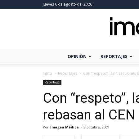
jueves 6 de agosto del 2026
OPINIÓN
REPORTAJES
Inicio
Reportajes
Con “respeto”, las 4 secciones d
Reportajes
Con “respeto”, 
rebasan al CEN
Por
Imagen Médica
-
8 octubre, 2009