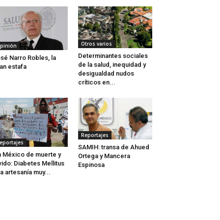
Otros varios
pinión
Determinantes sociales
sé Narro Robles, la
de la salud, inequidad y
an estafa
desigualdad nudos
críticos en...
Reportajes
eportajes
SAMIH: transa de Ahued
 México de muerte y
Ortega y Mancera
vido: Diabetes Mellitus
Espinosa
a artesanía muy...