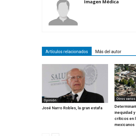
Imagen Médica
Artículos relacionados
Más del autor
Otros varios
Opinión
Determinant
José Narro Robles, la gran estafa
inequidad y
críticos en 
mexicanos