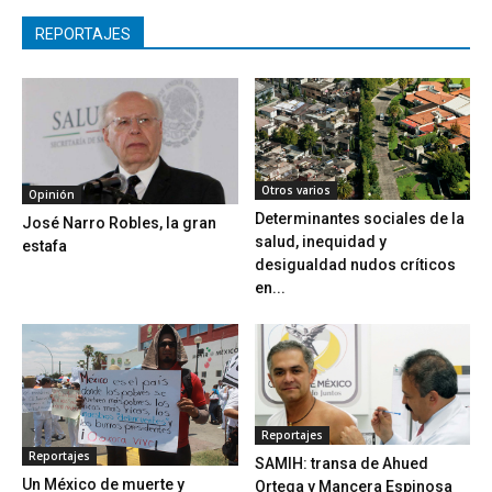
REPORTAJES
Otros varios
Opinión
Determinantes sociales de la
José Narro Robles, la gran
salud, inequidad y
estafa
desigualdad nudos críticos
en...
Reportajes
Reportajes
SAMIH: transa de Ahued
Un México de muerte y
Ortega y Mancera Espinosa