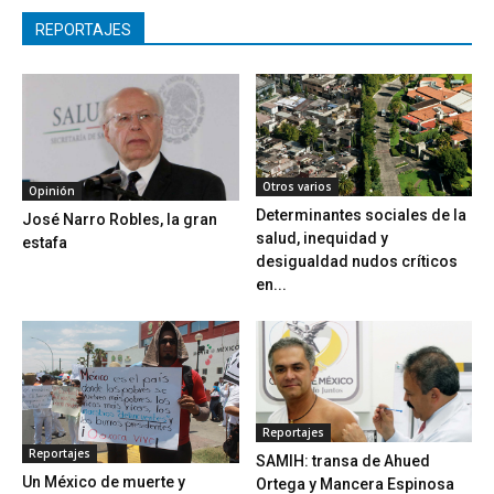
REPORTAJES
Otros varios
Opinión
Determinantes sociales de la
José Narro Robles, la gran
salud, inequidad y
estafa
desigualdad nudos críticos
en...
Reportajes
Reportajes
SAMIH: transa de Ahued
Un México de muerte y
Ortega y Mancera Espinosa