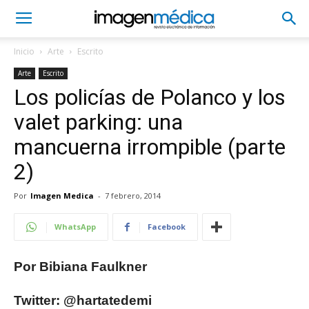
Inicio
Arte
Escrito
Arte
Escrito
Los policías de Polanco y los
valet parking: una
mancuerna irrompible (parte
2)
Por
Imagen Medica
-
7 febrero, 2014
WhatsApp
Facebook
Por Bibiana Faulkner
Twitter: @hartatedemi