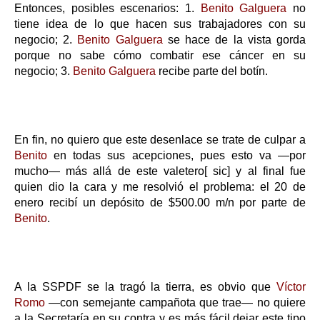
Entonces, posibles escenarios: 1.
Benito Galguera
no
tiene idea de lo que hacen sus trabajadores con su
negocio; 2.
Benito Galguera
se hace de la vista gorda
porque no sabe cómo combatir ese cáncer en su
negocio; 3.
Benito Galguera
recibe parte del botín.
En fin, no quiero que este desenlace se trate de culpar a
Benito
en todas sus acepciones, pues esto va
—por
mucho— más allá de este valetero[ sic] y
al final fue
quien dio la cara y me resolvió el problema: el 20 de
enero recibí un depósito de $500.00 m/n por parte de
Benito
.
A la SSPDF se la tragó la tierra, es obvio que
Víctor
Romo
—
con semejante campañota que trae
—
no quiere
a la Secretaría en su contra y es más fácil dejar este tipo