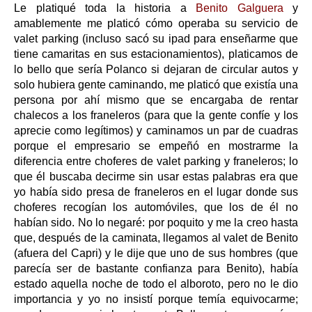
Le platiqué toda la historia a
Benito Galguera
y
amablemente me platicó cómo operaba su servicio de
valet parking (incluso sacó su ipad para enseñarme que
tiene camaritas en sus estacionamientos), platicamos de
lo bello que sería Polanco si dejaran de circular autos y
solo hubiera gente caminando, me platicó que existía una
persona por ahí mismo que se encargaba de rentar
chalecos a los franeleros (para que la gente confíe y los
aprecie como legítimos) y caminamos un par de cuadras
porque el empresario se empeñó en mostrarme la
diferencia entre choferes de valet parking y franeleros; lo
que él buscaba decirme sin usar estas palabras era que
yo había sido presa de franeleros en el lugar donde sus
choferes recogían los automóviles, que los de él no
habían sido. No lo negaré: por poquito y me la creo hasta
que, después de la caminata, llegamos al valet de Benito
(afuera del Capri) y le dije que uno de sus hombres (que
parecía ser de bastante confianza para Benito), había
estado aquella noche de todo el alboroto, pero no le dio
importancia y yo no insistí porque temía equivocarme;