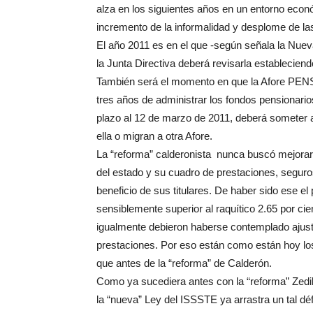
alza en los siguientes años en un entorno econ
incremento de la informalidad y desplome de las
El año 2011 es en el que -según señala la Nuev
la Junta Directiva deberá revisarla estableciendo l
También será el momento en que la Afore PEN
tres años de administrar los fondos pensionarios
plazo al 12 de marzo de 2011, deberá someter a
ella o migran a otra Afore.
La “reforma” calderonista nunca buscó mejorar a
del estado y su cuadro de prestaciones, seguros
beneficio de sus titulares. De haber sido ese el
sensiblemente superior al raquítico 2.65 por cie
igualmente debieron haberse contemplado ajust
prestaciones. Por eso están como están hoy los 
que antes de la “reforma” de Calderón.
Como ya sucediera antes con la “reforma” Zedil
la “nueva” Ley del ISSSTE ya arrastra un tal déf