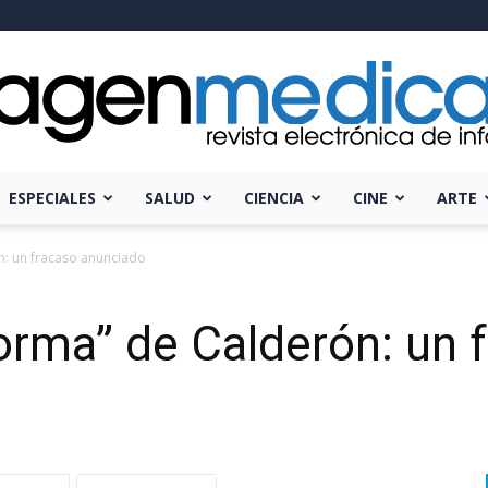
ESPECIALES
SALUD
CIENCIA
CINE
ARTE
Imagen
ón: un fracaso anunciado
orma” de Calderón: un 
Médica