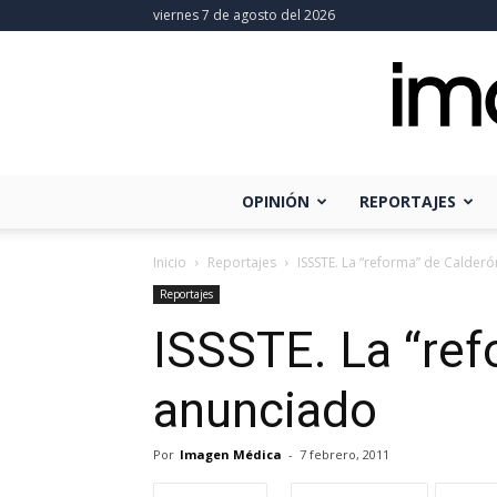
viernes 7 de agosto del 2026
OPINIÓN
REPORTAJES
Inicio
Reportajes
ISSSTE. La “reforma” de Calder
Reportajes
ISSSTE. La “ref
anunciado
Por
Imagen Médica
-
7 febrero, 2011