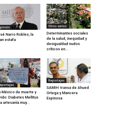
Otros varios
pinión
Determinantes sociales
sé Narro Robles, la
de la salud, inequidad y
an estafa
desigualdad nudos
críticos en...
Reportajes
eportajes
SAMIH: transa de Ahued
 México de muerte y
Ortega y Mancera
vido: Diabetes Mellitus
Espinosa
a artesanía muy...