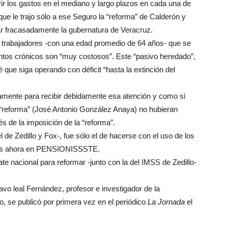
rir los gastos en el mediano y largo plazos en cada una de
 que le trajo sólo a ese Seguro la “reforma” de Calderón y
r fracasadamente la gubernatura de Veracruz.
mil trabajadores -con una edad promedio de 64 años- que se
ientos crónicos son “muy costosos”. Este “pasivo heredado”,
 que siga operando con déficit “hasta la extinción del
tamente para recibir debidamente esa atención y como si
 “reforma” (José Antonio González Anaya) no hubieran
s de la imposición de la “reforma”.
 de Zedillo y Fox-, fue sólo el de hacerse con el uso de los
ados ahora en PENSIONISSSTE.
e nacional para reformar -junto con la del IMSS de Zedillo-
avo leal Fernández, profesor e investigador de la
, se publicó por primera vez en el periódico
La Jornada
el