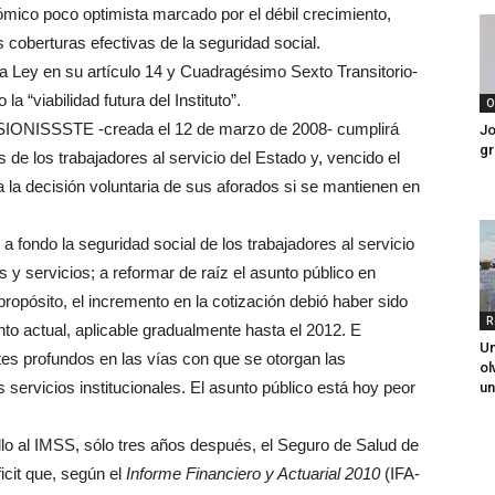
ómico poco optimista marcado por el débil crecimiento,
 coberturas efectivas de la seguridad social.
a Ley en su artículo 14 y Cuadragésimo Sexto Transitorio-
a “viabilidad futura del Instituto”.
O
SIONISSSTE -creada el 12 de marzo de 2008- cumplirá
Jo
gr
 de los trabajadores al servicio del Estado y, vencido el
 la decisión voluntaria de sus aforados si se mantienen en
 fondo la seguridad social de los trabajadores al servicio
 y servicios; a reformar de raíz el asunto público en
 propósito, el incremento en la cotización debió haber sido
R
nto actual, aplicable gradualmente hasta el 2012. E
Un
es profundos en las vías con que se otorgan las
ol
servicios institucionales. El asunto público está hoy peor
un
lo al IMSS, sólo tres años después, el Seguro de Salud de
icit que, según el
Informe Financiero y Actuarial 2010
(IFA-