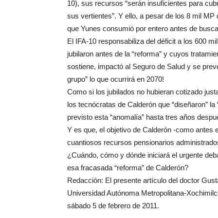
10), sus recursos “serán insuficientes para cub
sus vertientes”. Y ello, a pesar de los 8 mil MP
que Yunes consumió por entero antes de busca
El IFA-10 responsabiliza del déficit a los 600 
jubilaron antes de la “reforma” y cuyos tratam
sostiene, impactó al Seguro de Salud y se prevé
grupo” lo que ocurrirá en 2070!
Como si los jubilados no hubieran cotizado jus
los tecnócratas de Calderón que “diseñaron” la
previsto esta “anomalía” hasta tres años despué
Y es que, el objetivo de Calderón -como antes el
cuantiosos recursos pensionarios administr
¿Cuándo, cómo y dónde iniciará el urgente debat
esa fracasada “reforma” de Calderón?
Redacción: El presente artículo del doctor Gust
Universidad Autónoma Metropolitana-Xochimilco
sábado 5 de febrero de 2011.