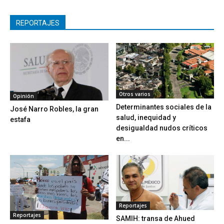
REPORTAJES
Otros varios
Opinión
Determinantes sociales de la
José Narro Robles, la gran
salud, inequidad y
estafa
desigualdad nudos críticos
en...
Reportajes
Reportajes
SAMIH: transa de Ahued