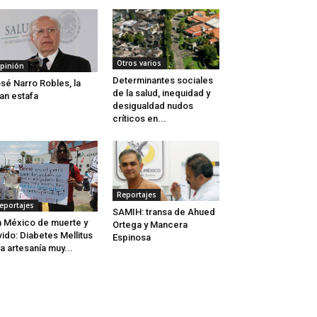
Otros varios
pinión
Determinantes sociales
sé Narro Robles, la
de la salud, inequidad y
an estafa
desigualdad nudos
críticos en...
Reportajes
eportajes
SAMIH: transa de Ahued
 México de muerte y
Ortega y Mancera
vido: Diabetes Mellitus
Espinosa
a artesanía muy...