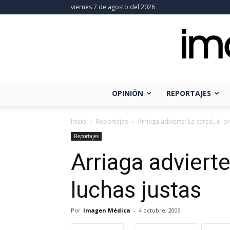
viernes 7 de agosto del 2026
OPINIÓN
REPORTAJES
Inicio
Reportajes
Arriaga advierte: La cárcel, el 
Reportajes
Arriaga advierte
luchas justas
Por
Imagen Médica
-
4 octubre, 2009