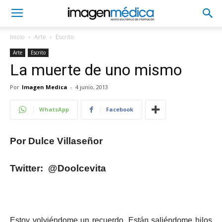
Inicio
Arte
Escrito
Arte
Escrito
La muerte de uno mismo
Por
Imagen Medica
-
4 junio, 2013
WhatsApp
Facebook
Por Dulce Villaseñor
Twitter: @Doolcevita
Estoy volviéndome un recuerdo. Están saliéndome hilos