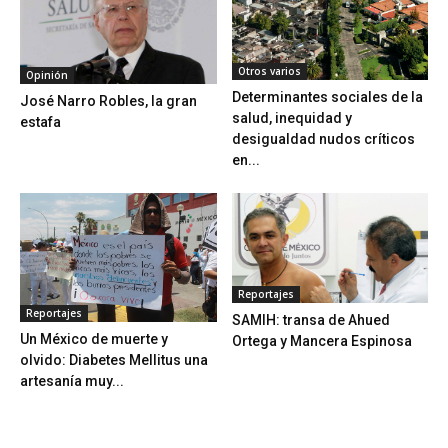
Otros varios
Opinión
Determinantes sociales de la
José Narro Robles, la gran
salud, inequidad y
estafa
desigualdad nudos críticos
en...
Reportajes
Reportajes
SAMIH: transa de Ahued
Un México de muerte y
Ortega y Mancera Espinosa
olvido: Diabetes Mellitus una
artesanía muy...