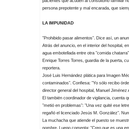
pacientes que acuden al consultorio familiar 
persona prepotente y mal encarada, que siemp
LA IMPUNIDAD
"Prohibido pasar alimentos". Dice así, un anu
Atrás del anuncio, en el interior del hospital, 
agua embotellada entre otra "comida chatarra"
Enrique Torres Torres, guardia de la puerta, c
reportera.
José Luis Hernández plática para Imagen Méd
contaminados". Confiesa: "Yo sólo recibo órde
director general del hospital, Manuel Jiménez
El también coordinador de vigilancia, cuenta 
"metió en problemas": "Una vez quité ese letr
regañó el licenciado Jesús M. González". Nunc
La muchacha que atiende el puesto se muestra
nombre. Luego comenta: "Creo que es una emp