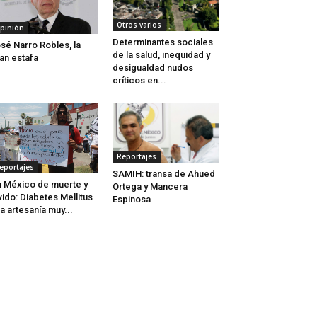
Otros varios
pinión
Determinantes sociales
sé Narro Robles, la
de la salud, inequidad y
an estafa
desigualdad nudos
críticos en...
Reportajes
eportajes
SAMIH: transa de Ahued
 México de muerte y
Ortega y Mancera
vido: Diabetes Mellitus
Espinosa
a artesanía muy...