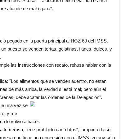
número dos. Acusa: "La doctora Leticia Galindo es una
re atiende de mala gana".
ncio pegado en la puerta principal al HGZ 68 del IMSS.
en un puesto se venden tortas, gelatinas, flanes, dulces, y
.
umple las instrucciones con recato, rehusa hablar con la
ica: "Los alimentos que se venden adentro, no están
nes de más arriba, la verdad si está mal; pero aún el
 Arenas, debe acatar las órdenes de la Delegación".
que una vez se
ero, y me
a lo volvió a hacer.
 temerosa, tiene prohibido dar "datos", tampoco da su
resa que tiene una concesión con el IMSS, yo soy sólo