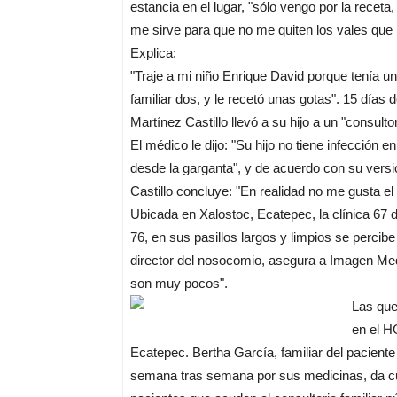
estancia en el lugar, "sólo vengo por la recet
me sirve para que no me quiten los vales que m
Explica:
"Traje a mi niño Enrique David porque tenía una
familiar dos, y le recetó unas gotas". 15 días
Martínez Castillo llevó a su hijo a un "consultor
El médico le dijo: "Su hijo no tiene infección e
desde la garganta", y de acuerdo con su versi
Castillo concluye: "En realidad no me gusta el
Ubicada en Xalostoc, Ecatepec, la clínica 67
76, en sus pasillos largos y limpios se percibe
director del nosocomio, asegura a Imagen Med
son muy pocos".
Las que
en el H
Ecatepec. Bertha García, familiar del pacient
semana tras semana por sus medicinas, da cu