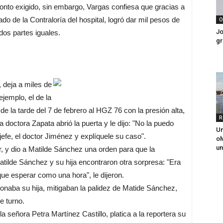
onto exigido, sin embargo, Vargas confiesa que gracias a
do de la Contraloría del hospital, logró dar mil pesos de
O
Jo
 dos partes iguales.
gr
 deja a miles de
jemplo, el de la
e la tarde del 7 de febrero al HGZ 76 con la presión alta,
R
 la doctora Zapata abrió la puerta y le dijo: "No la puedo
Un
efe, el doctor Jiménez y explíquele su caso".
ol
un
r, y dio a Matilde Sánchez una orden para que la
tilde Sánchez y su hija encontraron otra sorpresa: "Era
que esperar como una hora", le dijeron.
ionaba su hija, mitigaban la palidez de Matide Sánchez,
e turno.
 la señora Petra Martínez Castillo, platica a la reportera su