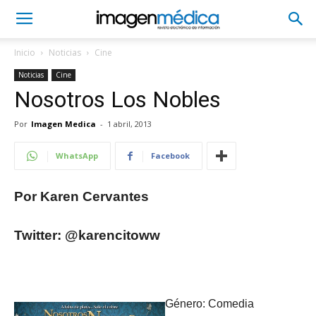
Inicio
Noticias
Cine
Noticias
Cine
Nosotros Los Nobles
Por
Imagen Medica
-
1 abril, 2013
WhatsApp
Facebook
Por Karen Cervantes
Twitter: @karencitoww
Género: Comedia