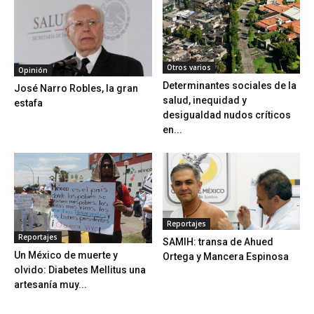
Otros varios
Opinión
Determinantes sociales de la
José Narro Robles, la gran
salud, inequidad y
estafa
desigualdad nudos críticos
en...
Reportajes
Reportajes
SAMIH: transa de Ahued
Un México de muerte y
Ortega y Mancera Espinosa
olvido: Diabetes Mellitus una
artesanía muy...