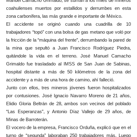
Manuel Camacho Grimaldo, se suman a los miles de mineros
coahuilenses muertos por estallidos y derrumbes en esta
zona carbonífera, las más grande e importante de México.
El accidente se originó cuando una cuadrilla de 10
trabajadores “topó” con una bolsa de gas metano que voló por
la fricción de la “máquina del frente”, derrumbando la pared de
la mina que sepultó a Juan Francisco Rodríguez Piedra,
quitándole la vida en el terreno. José Manuel Camacho
Grimaldo fue trasladado al IMSS de San Juan de Sabinas,
hospital distante a más de 50 kilómetros de la zona del
accidente y a más de una hora de camino, ahí falleció.
Junto con ellos, tres mineros jóvenes fueron hospitalizados
por contusiones. José Ignacio Navarro Moreno de 21 años,
Elidio Gloria Beltrán de 28, ambos son vecinos del poblado
“Las Esperanzas”, y Antonio Díaz Vallejo de 29 años, de
Minas de Barroterán.
El vocero de la empresa, Francisco Orduña, explicó que en el
turno de “segunda” laboraban 250 trabajadores más. Luego