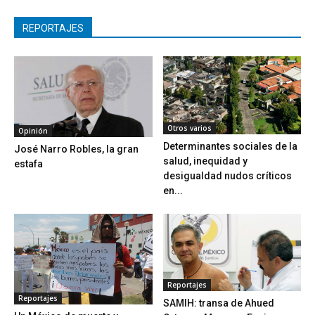
REPORTAJES
Otros varios
Opinión
Determinantes sociales de la
José Narro Robles, la gran
salud, inequidad y
estafa
desigualdad nudos críticos
en...
Reportajes
Reportajes
SAMIH: transa de Ahued