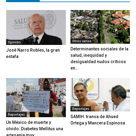
Otros varios
Opinión
Determinantes sociales de la
José Narro Robles, la gran
salud, inequidad y
estafa
desigualdad nudos críticos
en...
Reportajes
Reportajes
SAMIH: transa de Ahued
Un México de muerte y
Ortega y Mancera Espinosa
olvido: Diabetes Mellitus una
artesanía muy...