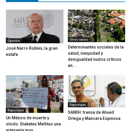
Otros varios
Opinión
Determinantes sociales de la
José Narro Robles, la gran
salud, inequidad y
estafa
desigualdad nudos críticos
en...
Reportajes
Reportajes
SAMIH: transa de Ahued
Un México de muerte y
Ortega y Mancera Espinosa
olvido: Diabetes Mellitus una
artesanía muy...