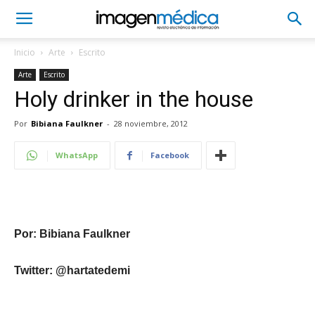
Inicio
Arte
Escrito
Arte
Escrito
Holy drinker in the house
Por
Bibiana Faulkner
-
28 noviembre, 2012
WhatsApp
Facebook
Por: Bibiana Faulkner
Twitter: @hartatedemi