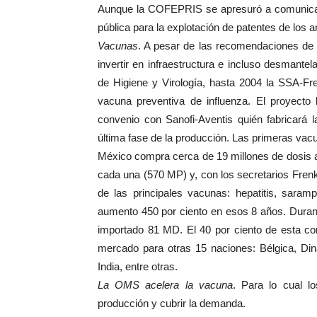
Aunque la COFEPRIS se apresuró a comunicar q
pública para la explotación de patentes de los an
Vacunas
. A pesar de las recomendaciones de
invertir en infraestructura e incluso desmante
de Higiene y Virología, hasta 2004 la SSA-Fren
vacuna preventiva de influenza. El proyecto
convenio con Sanofi-Aventis quién fabricará 
última fase de la producción. Las primeras vac
México compra cerca de 19 millones de dosis a
cada una (570 MP) y, con los secretarios Frenk
de las principales vacunas: hepatitis, saramp
aumento 450 por ciento en esos 8 años. Dura
importado 81 MD. El 40 por ciento de esta 
mercado para otras 15 naciones: Bélgica, Dina
India, entre otras.
La OMS
acelera la vacuna
. Para lo cual l
producción y cubrir la demanda.