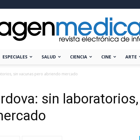
ESPECIALES
SALUD
CIENCIA
CINE
ARTE
Imagen
ratorios, sin vacunas pero abriendo mercado
rdova: sin laboratorios
Médica
mercado