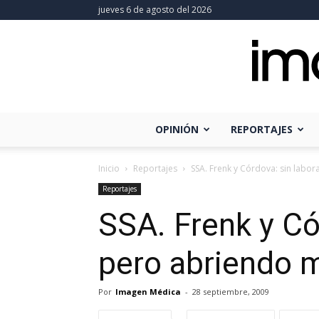
jueves 6 de agosto del 2026
OPINIÓN
REPORTAJES
Inicio
Reportajes
SSA. Frenk y Córdova: sin labo
Reportajes
SSA. Frenk y Có
pero abriendo 
Por
Imagen Médica
-
28 septiembre, 2009