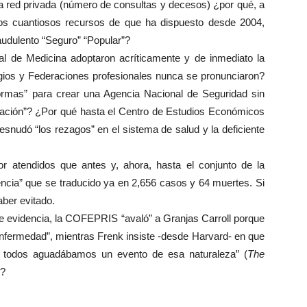
red privada (número de consultas y decesos) ¿por qué, a
los cuantiosos recursos de que ha dispuesto desde 2004,
audulento “Seguro” “Popular”?
de Medicina adoptaron acríticamente y de inmediato la
legios y Federaciones profesionales nunca se pronunciaron?
rmas” para crear una Agencia Nacional de Seguridad sin
lización”? ¿Por qué hasta el Centro de Estudios Económicos
snudó “los rezagos” en el sistema de salud y la deficiente
r atendidos que antes y, ahora, hasta el conjunto de la
encia” que se traducido ya en 2,656 casos y 64 muertes. Si
aber evitado.
e evidencia, la COFEPRIS “avaló” a Granjas Carroll porque
enfermedad”, mientras Frenk insiste -desde Harvard- en que
 todos aguadábamos un evento de esa naturaleza” (
The
o?