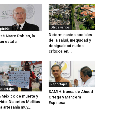
Otros varios
pinión
Determinantes sociales
sé Narro Robles, la
de la salud, inequidad y
an estafa
desigualdad nudos
críticos en...
Reportajes
eportajes
SAMIH: transa de Ahued
 México de muerte y
Ortega y Mancera
vido: Diabetes Mellitus
Espinosa
a artesanía muy...