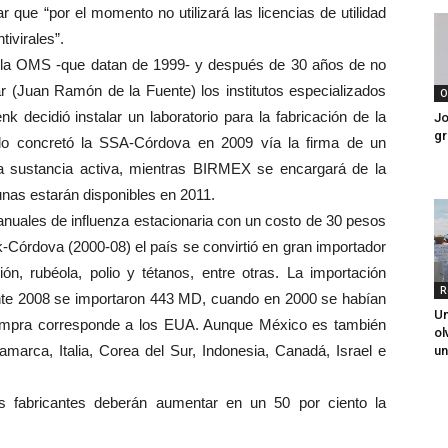
ue “por el momento no utilizará las licencias de utilidad
tivirales”.
 la OMS -que datan de 1999- y después de 30 años de no
lar (Juan Ramón de la Fuente) los institutos especializados
O
k decidió instalar un laboratorio para la fabricación de la
Jo
gr
 lo concretó la SSA-Córdova en 2009 vía la firma de un
la sustancia activa, mientras BIRMEX se encargará de la
unas estarán disponibles en 2011.
nuales de influenza estacionaria con un costo de 30 pesos
-Córdova (2000-08) el país se convirtió en gran importador
ión, rubéola, polio y tétanos, entre otras. La importación
R
nte 2008 se importaron 443 MD, cuando en 2000 se habían
Un
compra corresponde a los EUA. Aunque México es también
ol
marca, Italia, Corea del Sur, Indonesia, Canadá, Israel e
un
os fabricantes deberán aumentar en un 50 por ciento la