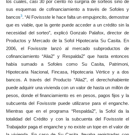
los cuales, casi 30 por ciento no surgiría de sorteos sino de
sus esquemas de cofinanciamiento a través de Sofoles y
3
bancos
. “Al Fovissste le hace falta un empujoncito, demostrar
que es viable, que la gente puede acceder a un crédito sin la
necesidad del sorteo”, explicó Gonzalo Palafox, director de
Productos y Mercado de la Sofol Hipotecaria Su Casita. En
2006, el Fovissste lanzó al mercado subproductos de
cofinanciamiento “Alia2” y Respalda2” que hasta entonces
había sumado a Sofoles como Su Casita, Patrimoni,
Hipotecaria Nacional, Fincasa, Hipotecaria Vértice y a dos
bancos. A través del Producto “Alia2”, el derechohabiente
puede adquirir una vivienda con un valor de hasta un millón de
pesos, donde el financiamiento es en pesos, pagos fijos y la
subcuenta del Fovissste puede utilizarse para el enganche.
Mientras que en el programa “Respalda2”, la Sofol da la
totalidad del Crédito y con la subcuenta del Fovissste el
Trabajador paga el enganche y no existe un tope en el valor de
la vivienda. En caso de Su Casita, llevaba registradas con