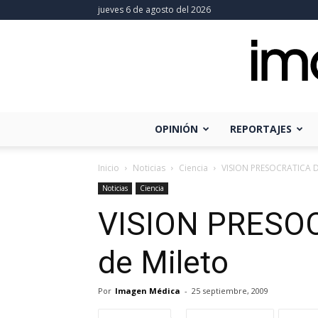
jueves 6 de agosto del 2026
OPINIÓN
REPORTAJES
Inicio
Noticias
Ciencia
VISION PRESOCRATICA D
Noticias
Ciencia
VISION PRESOC
de Mileto
Por
Imagen Médica
-
25 septiembre, 2009