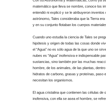
Con su Astronomía y Matemáticas, como ya se d
matemático que lleva se nombre, conoce los i
entendió ni explicó y se le atribuyeron inventos
astrónomo, Tales consideraba que la Tierra era
y en su conjunto flotaban los cuerpos material
Cuando uno estudia la ciencia de Tales se preg
hipótesis y origen de todas las cosas donde v
el “Agua” no es sólo agua de la que uno se sirv
nubes es “Agua” inofensiva e indispensable para
sustancias, sino también por las muchas reacci
hombre, de los animales, de las plantas, dentro 
hidratos de carbono, grasas y proteínas, paso e
necesitan los organismos.
El agua cristalina que contienen las células de
inofensiva, con ella se asea el hombre, se ref