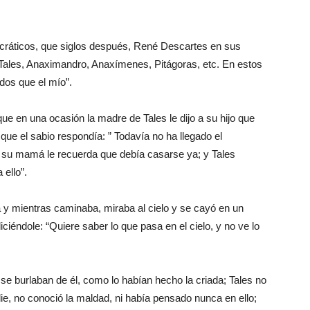
socráticos, que siglos después, René Descartes en sus
 a Tales, Anaximandro, Anaxímenes, Pitágoras, etc. En estos
dos que el mío”.
ue en una ocasión la madre de Tales le dijo a su hijo que
 que el sabio respondía: ” Todavía no ha llegado el
 su mamá le recuerda que debía casarse ya; y Tales
ello”.
a y mientras caminaba, miraba al cielo y se cayó en un
iciéndole: “Quiere saber lo que pasa en el cielo, y no ve lo
 se burlaban de él, como lo habían hecho la criada; Tales no
e, no conoció la maldad, ni había pensado nunca en ello;