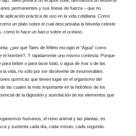
ijo, Tales predice un eclipse solar, demuestra un teorema
manes permanentes y sus líneas de fuerza – que no
 de aplicación práctica de uso en la vida cotidiana. Como
 como un plato sobre el cual descansaba la bóveda celeste
es, como lo hace un barco sobre el océano.
unta: ¿por qué Tales de Mileto escogió el “Agua” como
ive el hombre?. Y rápidamente uno mismo contesta: Porque
e para beber o para lavar todo, o agua de mar o de las
 la vida, no sólo por ser disolvente de innumerables
ones químicas que tienen lugar en el organismo del
de las cuales la más importante en la hidrólisis de los
sencial de la digestión y asimilación de los elementos que
 organismos humanos, el reino animal y las plantas, es
resca y sustenta cada día, cada minuto, cada segundo.