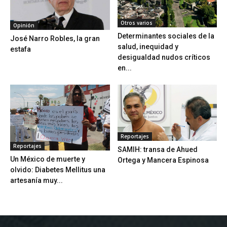
Otros varios
Opinión
Determinantes sociales de la
José Narro Robles, la gran
salud, inequidad y
estafa
desigualdad nudos críticos
en...
Reportajes
Reportajes
SAMIH: transa de Ahued
Un México de muerte y
Ortega y Mancera Espinosa
olvido: Diabetes Mellitus una
artesanía muy...