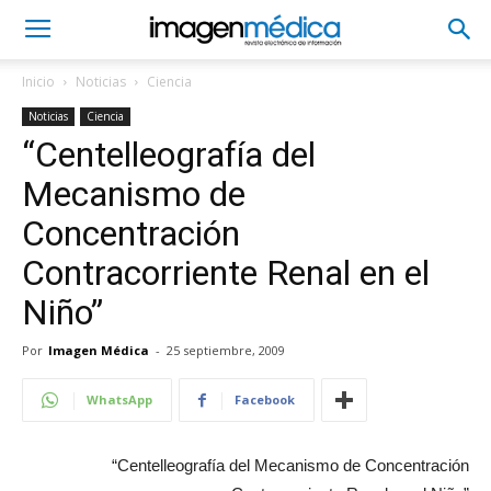
Inicio
Noticias
Ciencia
Noticias
Ciencia
“Centelleografía del
Mecanismo de
Concentración
Contracorriente Renal en el
Niño”
Por
Imagen Médica
-
25 septiembre, 2009
WhatsApp
Facebook
“Centelleografía del Mecanismo de Concentración