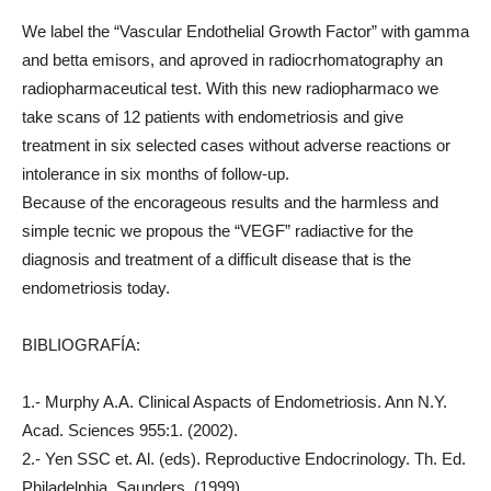
We label the “Vascular Endothelial Growth Factor” with gamma
and betta emisors, and aproved in radiocrhomatography an
radiopharmaceutical test. With this new radiopharmaco we
take scans of 12 patients with endometriosis and give
treatment in six selected cases without adverse reactions or
intolerance in six months of follow-up.
Because of the encorageous results and the harmless and
simple tecnic we propous the “VEGF” radiactive for the
diagnosis and treatment of a difficult disease that is the
endometriosis today.
BIBLIOGRAFÍA:
1.- Murphy A.A. Clinical Aspacts of Endometriosis. Ann N.Y.
Acad. Sciences 955:1. (2002).
2.- Yen SSC et. Al. (eds). Reproductive Endocrinology. Th. Ed.
Philadelphia, Saunders. (1999).