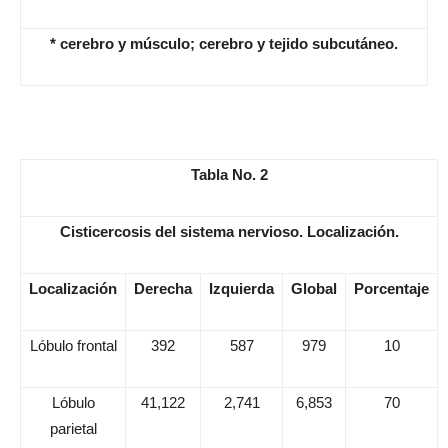
* cerebro y músculo; cerebro y tejido subcutáneo.
Tabla No. 2
Cisticercosis del sistema nervioso. Localización.
Localización
Derecha
Izquierda
Global
Porcentaje
Lóbulo frontal
392
587
979
10
Lóbulo
41,122
2,741
6,853
70
parietal