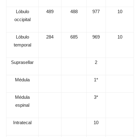
Lóbulo
489
488
977
10
occipital
Lóbulo
284
685
969
10
temporal
Suprasellar
2
Médula
1*
Médula
3*
espinal
Intratecal
10