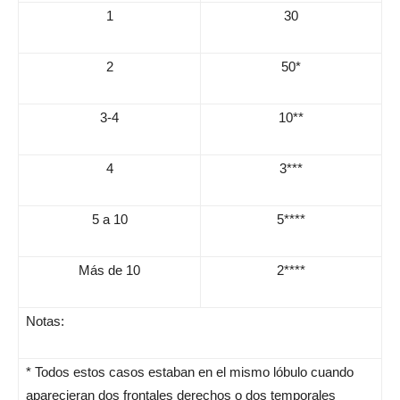
1
30
2
50*
3-4
10**
4
3***
5 a 10
5****
Más de 10
2****
Notas:
* Todos estos casos estaban en el mismo lóbulo cuando
aparecieran dos frontales derechos o dos temporales