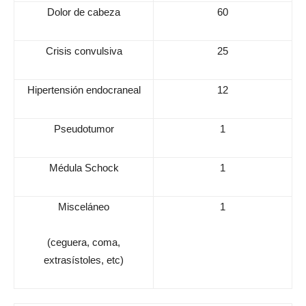
Dolor de cabeza
60
Crisis convulsiva
25
Hipertensión endocraneal
12
Pseudotumor
1
Médula Schock
1
Misceláneo
1
(ceguera, coma,
extrasístoles, etc)