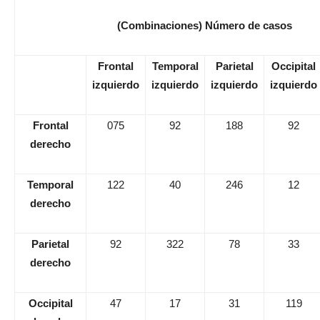
(Combinaciones) Número de casos
Frontal
Temporal
Parietal
Occipital
izquierdo
izquierdo
izquierdo
izquierdo
Frontal
075
92
188
92
derecho
Temporal
122
40
246
12
derecho
Parietal
92
322
78
33
derecho
Occipital
47
17
31
119